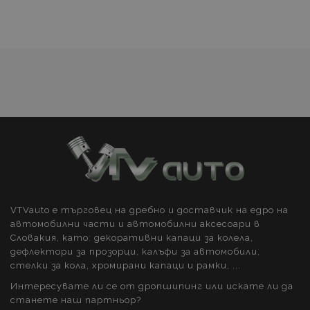
ФУНКЦИОНАЛНОСТ
с
желани
продукти
Строго необходимо
Ефективност
Таргетиране
Функционалност
Строго необходимите бисквитки позволяват
основната функционалност на уебсайта, като
потребителско влизане и управление на
акаунта. Уебсайтът не може да се използва
правилно без строго необходими бисквитки.
Доставчик /
Ва
Име
Домейн
VTVauto е търговец на дребно и доставчик на едро на
PHPSESSID
PHP.net
м
.vtvauto.bg
автомобилни части и автомобилни аксесоари в
Словакия, като: декоративни капаци за колела,
дефлектори за прозорци, калъфи за автомобили,
стелки за кола, хромирани капаци и рамки, ...
Интересувате ли се от дропшипинг или искате ли да
станете наш партньор?