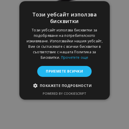
с
Този уебсайт използва
желани
бисквитки
продукти
Този уебсайт използва бисквитки за
подобряване на потребителското
изживяване. Използвайки нашия уебсайт,
Вие се съгласявате с всички бисквитки в
съответствие с нашата Политика за
Ветробрани HEKO за DAIHATSU
Бисквитки.
Прочетете още
MATERIA 2006-, 5 врати, предни и
задни, 4 броя
ПРИЕМЕТЕ ВСИЧКИ
49,95 €
ПОКАЖЕТЕ ПОДРОБНОСТИ
Добави В Количка
POWERED BY COOKIESCRIPT
СТРОГО НЕОБХОДИМО
Добави
ЕФЕКТИВНОСТ
към
ТАРГЕТИРАНЕ
Списък