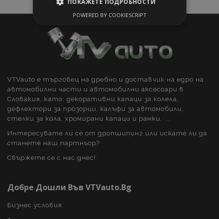
ПОКАЖЕТЕ ПОДРОБНОСТИ
POWERED BY COOKIESCRIPT
СТРОГО НЕОБХОДИМО
ЕФЕКТИВНОСТ
ТАРГЕТИРАНЕ
ФУНКЦИОНАЛНОСТ
VTVauto е търговец на дребно и доставчик на едро на
автомобилни части и автомобилни аксесоари в
Словакия, като: декоративни капаци за колела,
дефлектори за прозорци, калъфи за автомобили,
стелки за кола, хромирани капаци и рамки, ...
Строго необходимо
Ефективност
Интересувате ли се от дропшипинг или искате ли да
Таргетиране
Функционалност
станете наш партньор?
Строго необходимите бисквитки позволяват
Свържете се с нас днес!
основната функционалност на уебсайта, като
потребителско влизане и управление на
акаунта. Уебсайтът не може да се използва
Добре Дошли Във VTVauto.bg
правилно без строго необходими бисквитки.
Доставчик /
Ва
Бизнес условия
Име
Домейн