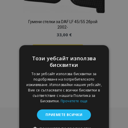
Гумени стелки за DAF LF 45/55 2брой
2002-
33,00 €
Добави В Количка
Този уебсайт използва
Добави
бисквитки
към
Този уебсайт използва бисквитки за
подобряване на потребителското
Списък
изживяване. Използвайки нашия уебсайт,
Вие се съгласявате с всички бисквитки в
с
съответствие с нашата Политика за
Бисквитки.
Прочетете още
желани
ПРИЕМЕТЕ ВСИЧКИ
продукти