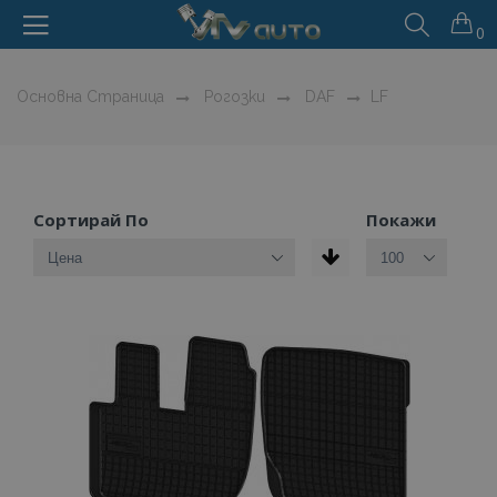
0
Основна Страница
Рогозки
DAF
LF
Сортирай По
Покажи