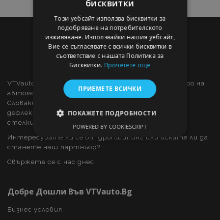
бисквитки
Този уебсайт използва бисквитки за
подобряване на потребителското
изживяване. Използвайки нашия уебсайт,
Вие се съгласявате с всички бисквитки в
съответствие с нашата Политика за
Бисквитки.
Прочетете още
VTVauto е търговец на дребно и доставчик на едро на
ПРИЕМЕТЕ ВСИЧКИ
автомобилни части и автомобилни аксесоари в
Словакия, като: декоративни капаци за колела,
дефлектори за прозорци, калъфи за автомобили,
ПОКАЖЕТЕ ПОДРОБНОСТИ
стелки за кола, хромирани капаци и рамки, ...
POWERED BY COOKIESCRIPT
СТРОГО НЕОБХОДИМО
Интересувате ли се от дропшипинг или искате ли да
станете наш партньор?
ЕФЕКТИВНОСТ
Свържете се с нас днес!
ТАРГЕТИРАНЕ
Добре Дошли Във VTVauto.bg
ФУНКЦИОНАЛНОСТ
Бизнес условия