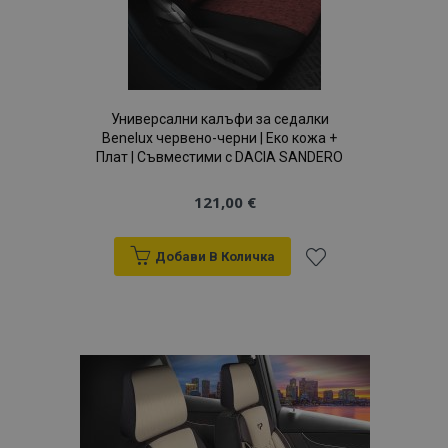
Универсални калъфи за седалки
Benelux червено-черни | Еко кожа +
Плат | Съвместими с DACIA SANDERO
121,00 €
Добави В Количка
Добави
към
Списък
с