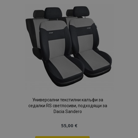
Списък
с
желани
продукти
Универсални текстилни калъфи за
седалки RS светлосиви, подходящи за
Dacia Sandero
55,00 €