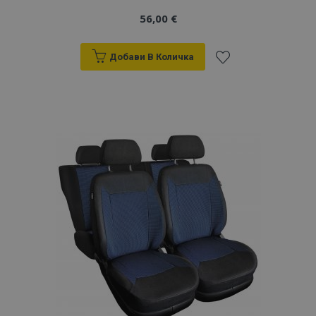
56,00 €
Добави В Количка
Добави
към
Списък
с
желани
продукти