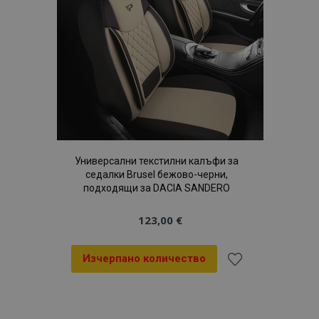
желани
продукти
Универсални текстилни калъфи за
седалки Brusel бежово-черни,
подходящи за DACIA SANDERO
123,00 €
Изчерпано количество
Добави
към