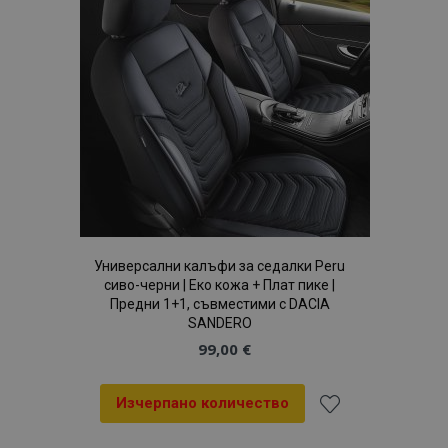
с
желани
mage-cache-sessid
1
Adobe Inc.
www.vtvauto.bg
продукти
Универсални калъфи за седалки Peru
сиво-черни | Еко кожа + Плат пике |
Предни 1+1, съвместими с DACIA
SANDERO
recently_compared_product_previous
1
Adobe Inc.
www.vtvauto.bg
99,00 €
Изчерпано количество
mage-messages
1
Adobe Inc.
Добави
www.vtvauto.bg