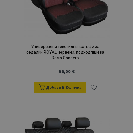
Универсални текстилни калъфи за
седалки ROYAL червени, подходящи за
Dacia Sandero
56,00 €
Добави В Количка
Добави
към
Списък