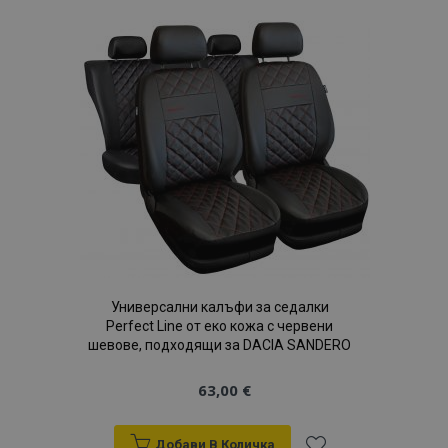
Списък
с
желани
продукти
Универсални калъфи за седалки
Perfect Line от еко кожа с червени
шевове, подходящи за DACIA SANDERO
63,00 €
Добави В Количка