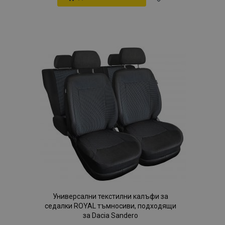
Добави
към
Списък
с
желани
продукти
Универсални текстилни калъфи за
седалки ROYAL тъмносиви, подходящи
за Dacia Sandero