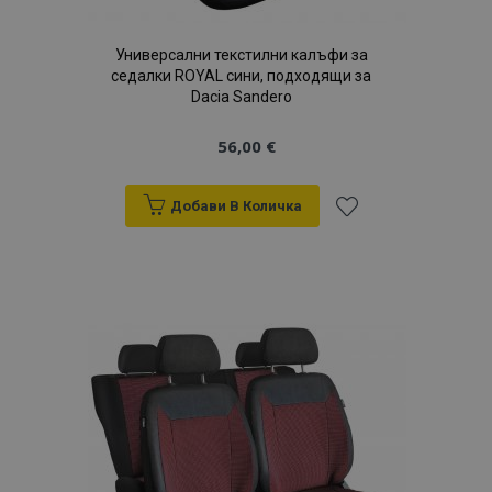
Универсални текстилни калъфи за
седалки ROYAL сини, подходящи за
Dacia Sandero
56,00 €
Добави В Количка
Добави
към
Списък
с
желани
продукти