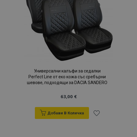
с
желани
продукти
Универсални калъфи за седалки
Perfect Line от еко кожа със сребърни
шевове, подходящи за DACIA SANDERO
63,00 €
Добави В Количка
Добави
към