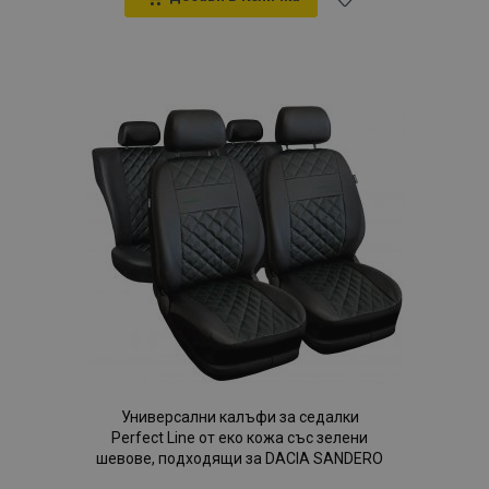
Добави
към
Списък
с
желани
продукти
Универсални калъфи за седалки
Perfect Line от еко кожа със зелени
шевове, подходящи за DACIA SANDERO