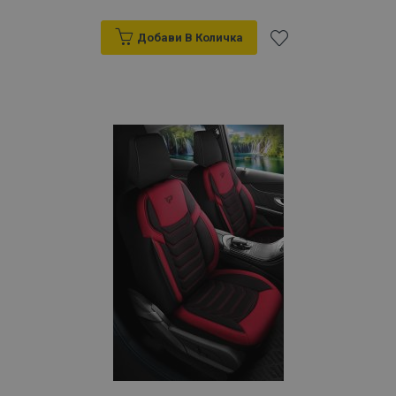
Добави В Количка
Добави
към
Списък
с
желани
продукти