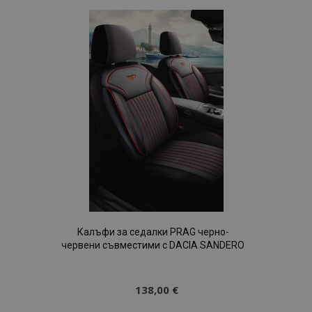
Списък
с
желани
продукти
Калъфи за седалки PRAG черно-
червени съвместими с DACIA SANDERO
138,00 €