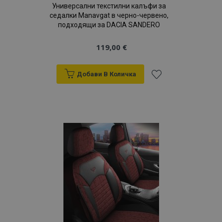
Универсални текстилни калъфи за
седалки Manavgat в черно-червено,
подходящи за DACIA SANDERO
119,00 €
Добави В Количка
Добави
към
Списък
с
желани
продукти