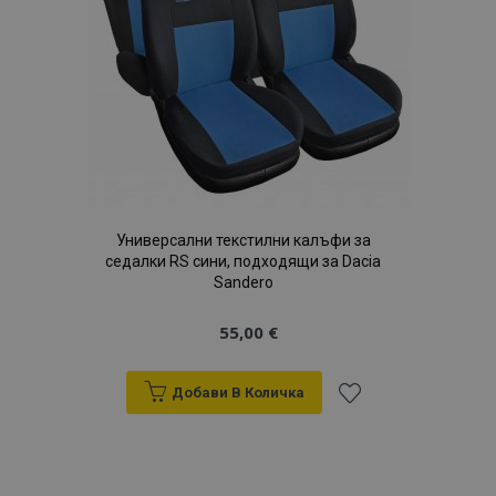
Универсални текстилни калъфи за
седалки RS сини, подходящи за Dacia
Sandero
55,00 €
Добави В Количка
Добави
към