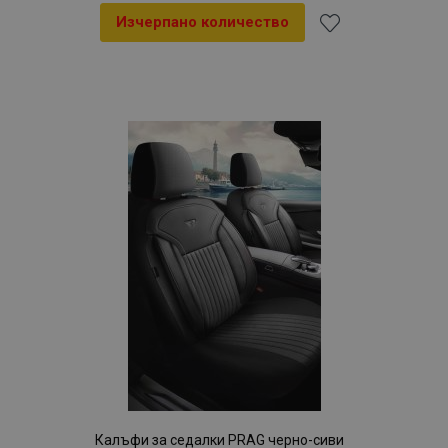
Изчерпано количество
Добави
към
Списък
с
желани
продукти
Калъфи за седалки PRAG черно-сиви