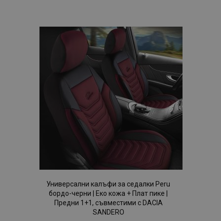
към
Списък
с
желани
продукти
X-Magento-Vary
1
Adobe Inc.
www.vtvauto.bg
Универсални калъфи за седалки Peru
бордо-черни | Еко кожа + Плат пике |
Предни 1+1, съвместими с DACIA
SANDERO