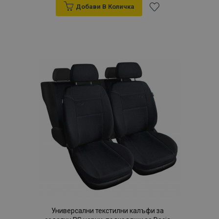
Добави В Количка
Добави
към
Списък
с
желани
продукти
Универсални текстилни калъфи за