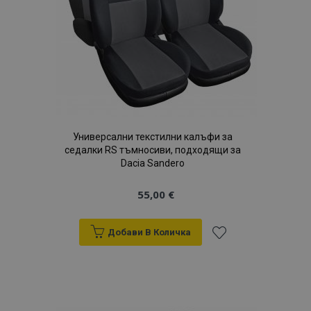
продукти
Универсални текстилни калъфи за
седалки RS тъмносиви, подходящи за
Dacia Sandero
55,00 €
Добави В Количка
Добави
към