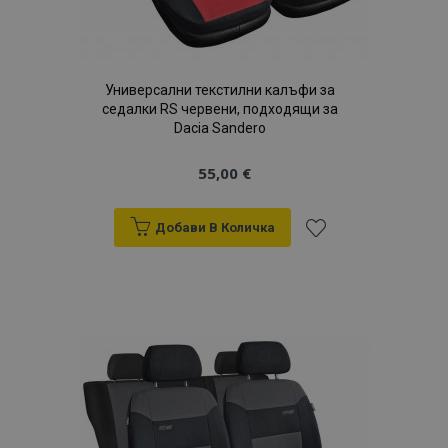
Универсални текстилни калъфи за
седалки RS червени, подходящи за
Dacia Sandero
55,00 €
Добави В Количка
Добави
към
Списък
с
желани