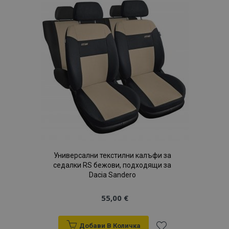
Списък
с
желани
продукти
Универсални текстилни калъфи за
седалки RS бежови, подходящи за
Dacia Sandero
55,00 €
Добави В Количка