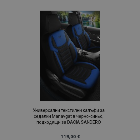
към
Списък
с
желани
продукти
Универсални текстилни калъфи за
седалки Manavgat в черно-синьо,
подходящи за DACIA SANDERO
119,00 €