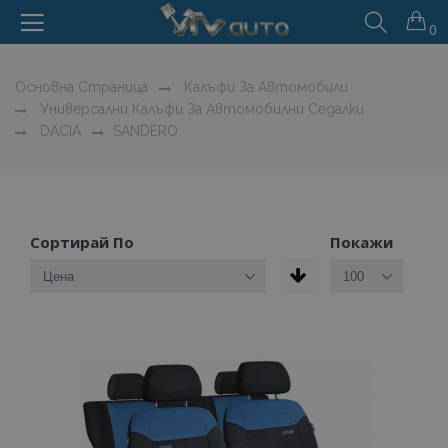
0
Основна Страница
Калъфи За Автомобили
Универсални Калъфи За Автомобилни Седалки
DACIA
SANDERO
Сортирай По
Покажи