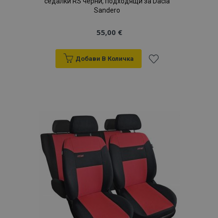
седалки RS черни, подходящи за Dacia
Sandero
55,00 €
Добави В Количка
Добави
към
Списък
с
желани
продукти