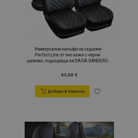
продукти
recently_viewed_product_previous
1
Adobe Inc.
www.vtvauto.bg
Универсални калъфи за седалки
Perfect Line от еко кожа с черни
recently_compared_product
1
Adobe Inc.
шевове, подходящи за DACIA SANDERO
www.vtvauto.bg
63,00 €
section_data_ids
1
Adobe Inc.
Добави В Количка
www.vtvauto.bg
Добави
към
Списък