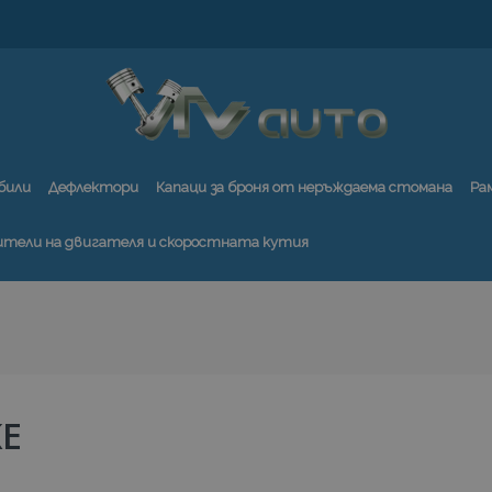
били
Дефлектори
Капаци за броня от неръждаема стомана
Ра
ители на двигателя и скоростната кутия
KE