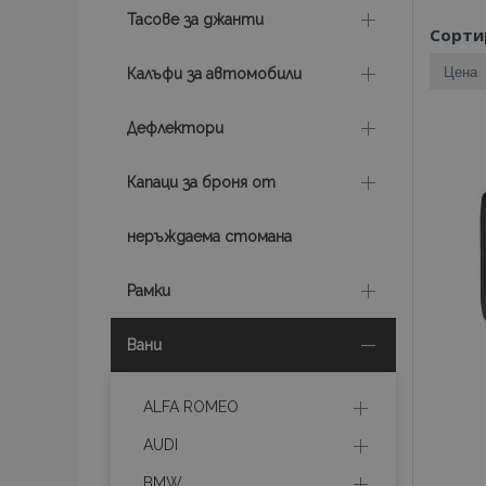
Тасове за джанти
Сорти
Калъфи за автомобили
Дефлектори
Капаци за броня от
неръждаема стомана
Рамки
Вани
ALFA ROMEO
AUDI
BMW