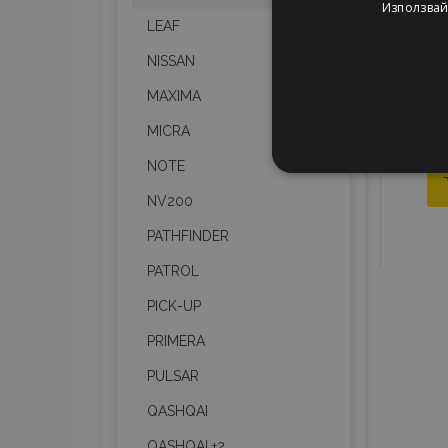
Използвайк
LEAF
NISSAN
MAXIMA
MICRA
СТРОГО Н
NOTE
NV200
PATHFINDER
PATROL
Строго необходимите биск
PICK-UP
акаунта. Уебсайтът не мо
PRIMERA
Име
PULSAR
PHPSESSID
QASHQAI
QASHQAI +2