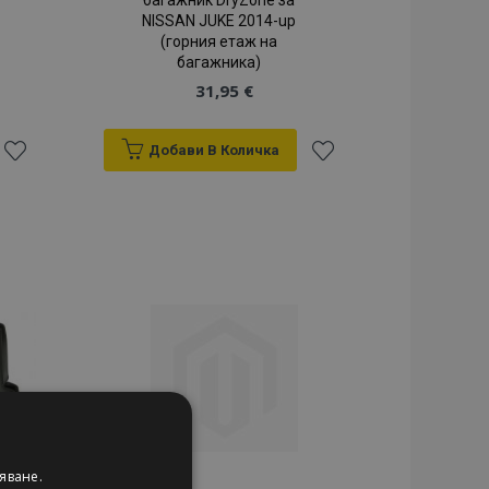
багажник DryZone за
NISSAN JUKE 2014-up
(горния етаж на
багажника)
31,95 €
Добави В Количка
Добави
Добави
към
към
Списък
Списък
с
с
желани
желани
продукти
продукти
яване.