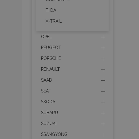
TIIDA
recently_viewed_product
X-TRAIL
recently_compared_prod
OPEL
section_data_ids
PEUGEOT
PORSCHE
mage-cache-sessid
RENAULT
SAAB
recently_compared_prod
SEAT
SKODA
mage-messages
SUBARU
SUZUKI
X-Magento-Vary
SSANGYONG