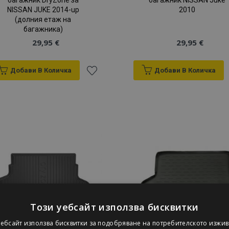
багажник DryZone за
багажник NISSAN Juke
NISSAN JUKE 2014-up
2010
(долния етаж на
багажника)
29,95 €
29,95 €
Добави В Количка
Добави В Количка
Добави
към
Списък
с
желани
продукти
Този уебсайт използва бисквитки
уебсайт използва бисквитки за подобряване на потребителското изжив