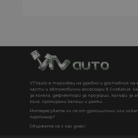
_gid
Goog
mage-translation-
LLC
storage
.vtva
form_key
_gat
Goog
LLC
.vtva
mage-cache-storage-
section-invalidation
VTVauto е търговец на дребно и доставчик на
части и автомобилни аксесоари в Словакия, к
за колела, дефлектори за прозорци, калъфи за 
кола, хромирани капаци и рамки, ...
Интересувате ли се от дропшипинг или иска
партньор?
Свържете се с нас днес!