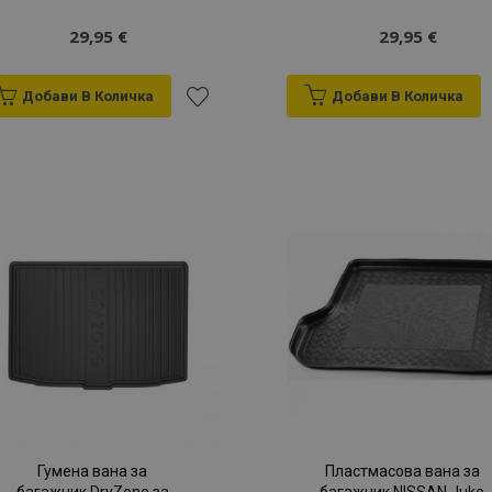
29,95 €
29,95 €
Добави В Количка
Добави В Количка
Добави
към
Списък
с
желани
продукти
Гумена вана за
Пластмасова вана за