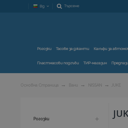
Търсене
Bg
Рогозки
Тасове за джанти
Калъфи за автомо
Пластмасови подгъви
ТИР-магазин
Предпаз
Основна Страница
Вани
NISSAN
JUKE
JU
Рогозки