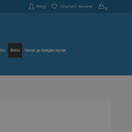
Вход
Списък с желани
0
мки
Вани
Капак за преден капак