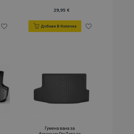
29,95 €
Добави В Количка
Добави
Добави
към
към
Списък
Списък
с
с
желани
желани
продукти
продукти
Гумена вана за