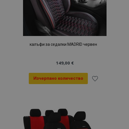
калъфи за седалки MADRID червен
149,00 €
Изчерпано количество
Добави
към
Списък
с