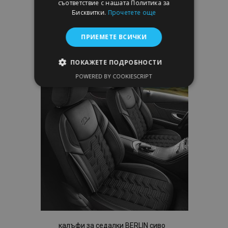
съответствие с нашата Политика за
Бисквитки.
Прочетете още
Добави В Количка
Добави
ПРИЕМЕТЕ ВСИЧКИ
към
ПОКАЖЕТЕ ПОДРОБНОСТИ
Списък
POWERED BY COOKIESCRIPT
СТРОГО НЕОБХОДИМО
с
ЕФЕКТИВНОСТ
желани
ТАРГЕТИРАНЕ
продукти
ФУНКЦИОНАЛНОСТ
Строго необходимо
Ефективност
Таргетиране
Функционалност
Строго необходимите бисквитки позволяват
калъфи за седалки BERLIN сиво