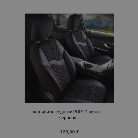
към
Списък
с
желани
продукти
калъфи за седалки PORTO черно-
червено
129,00 €