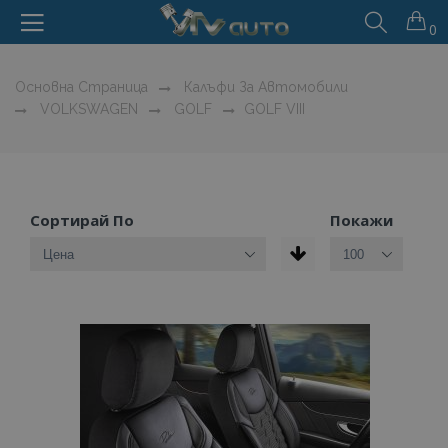
0
Основна Страница
Калъфи За Автомобили
VOLKSWAGEN
GOLF
GOLF VIII
Сортирай По
Покажи