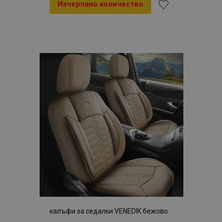
Изчерпано количество
Добави
към
Списък
с
желани
продукти
калъфи за седалки VENEDIK бежово