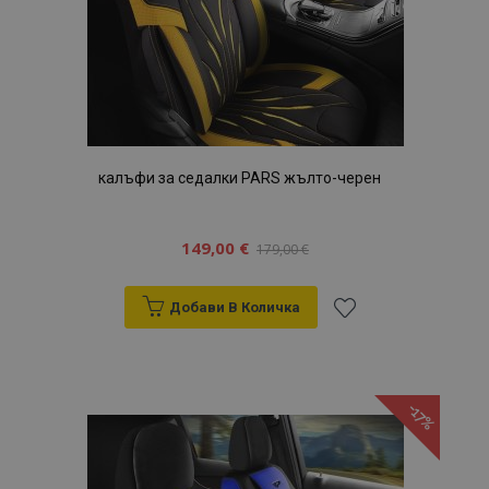
калъфи за седалки PARS жълто-черен
149,00 €
179,00 €
Добави В Количка
Добави
към
-17%
Списък
с