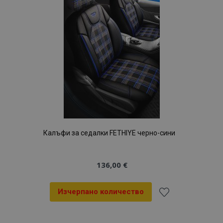
с
желани
продукти
Калъфи за седалки FETHIYE черно-сини
136,00 €
Изчерпано количество
Добави