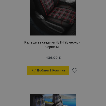
Калъфи за седалки FETHIYE черно-
червени
136,00 €
Добави В Количка
Добави
към
Списък