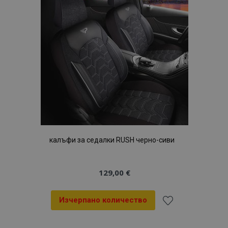
с
желани
продукти
калъфи за седалки RUSH черно-сиви
129,00 €
Изчерпано количество
Добави