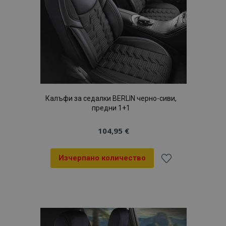
Калъфи за седалки BERLIN черно-сиви,
предни 1+1
104,95 €
Изчерпано количество
Добави
към
Списък