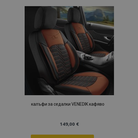
Списък
с
желани
продукти
калъфи за седалки VENEDIK кафяво
149,00 €