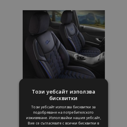
към
Списък
с
желани
продукти
Този уебсайт използва
бисквитки
Калъфи за седалки BERLIN черно-сини
Този уебсайт използва бисквитки за
подобряване на потребителското
изживяване. Използвайки нашия уебсайт,
139,00 €
Вие се съгласявате с всички бисквитки в