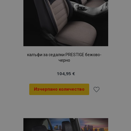
продукти
калъфи за седалки PRESTIGE бежово-
черно
104,95 €
Изчерпано количество
Добави
към
Списък