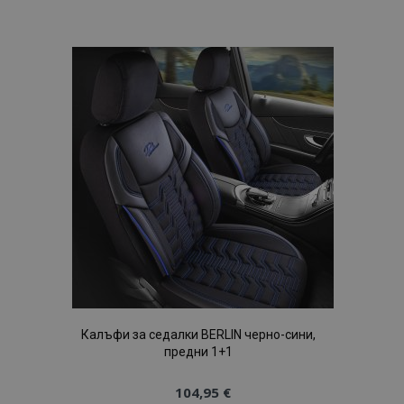
към
Списък
с
желани
продукти
Калъфи за седалки BERLIN черно-сини,
предни 1+1
104,95 €