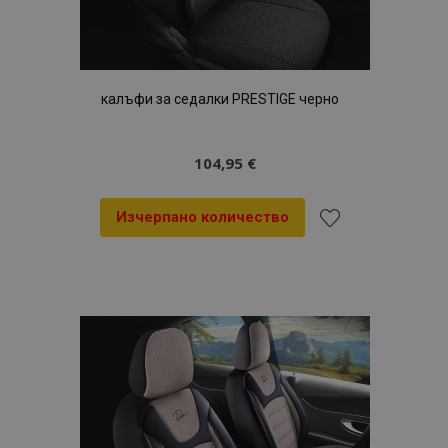
калъфи за седалки PRESTIGE черно
104,95 €
Изчерпано количество
Добави
към
Списък
с
желани