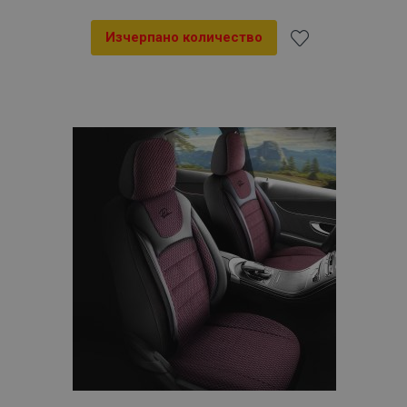
Изчерпано количество
Добави
към
Списък
с
желани
продукти