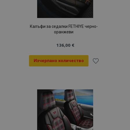
Калъфи за седалки FETHIYE черно-
оранжеви
136,00 €
Изчерпано количество
Добави
към
Списък
с
желани
продукти