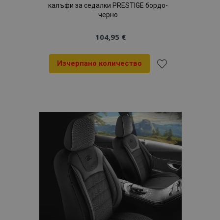
калъфи за седалки PRESTIGE бордо-
черно
104,95 €
Изчерпано количество
Добави
към
Списък
с
желани
продукти