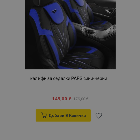
желани
продукти
калъфи за седалки PARS сини-черни
149,00 €
179,00 €
Добави В Количка
Добави
към