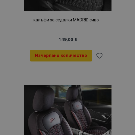
калъфи за седалки MADRID сиво
149,00 €
Изчерпано количество
Добави
към
Списък
с
желани
продукти