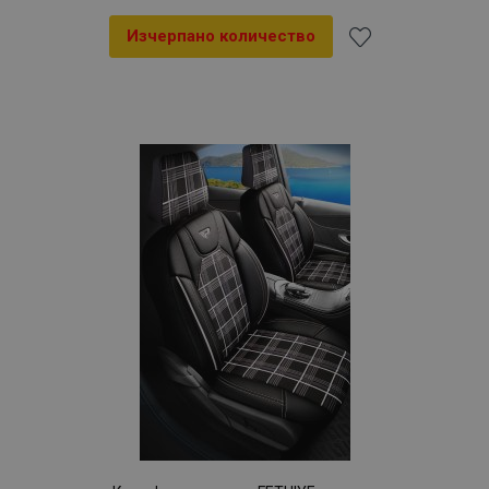
Изчерпано количество
Добави
към
Списък
с
желани
продукти