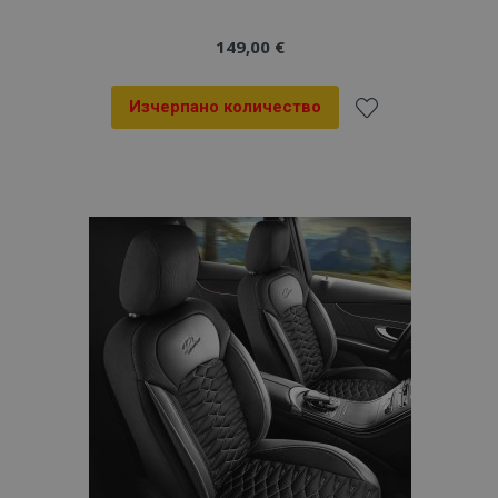
149,00 €
Изчерпано количество
Добави
към
Списък
с
желани
продукти