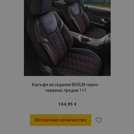
с
желани
продукти
Калъфи за седалки BERLIN черно-
червени, предни 1+1
104,95 €
Изчерпано количество
Добави