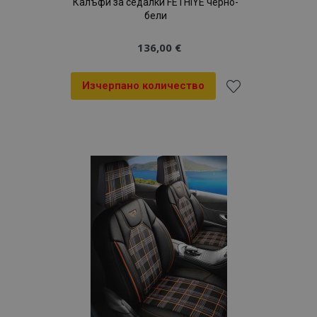
Калъфи за седалки FETHIYE черно-
бели
136,00 €
Изчерпано количество
Добави
към
Списък
с
желани
продукти