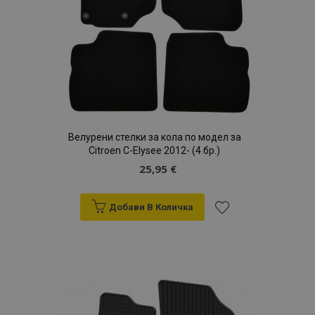
Велурени стелки за кола по модел за
Citroen C-Elysee 2012- (4 бр.)
25,95 €
Добави В Количка
Добави
към
Списък