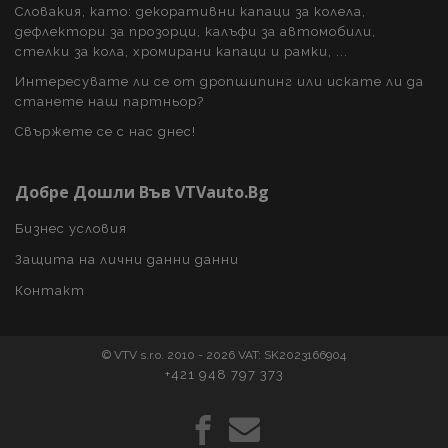
Словакия, като: декоративни капаци за колела,
дефлектори за прозорци, калъфи за автомобили,
стелки за кола, хромирани капаци и рамки, ...
Интересувате ли се от дропшипинг или искате ли да
recently_viewed_product_previous
1
Adobe Inc.
станете наш партньор?
www.vtvauto.bg
Свържете се с нас днес!
Добре Дошли Във VTVauto.bg
recently_compared_product
1
Adobe Inc.
www.vtvauto.bg
Бизнес условия
Защита на лични данни данни
Контакт
section_data_ids
1
Adobe Inc.
www.vtvauto.bg
© VTV s.r.o. 2010 - 2026 VAT: SK2023166904
+421 948 797 373