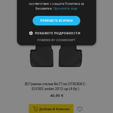
съответствие с нашата Политика за
Списък
Бисквитки.
Прочетете още
с
ПРИЕМЕТЕ ВСИЧКИ
желани
ПОКАЖЕТЕ ПОДРОБНОСТИ
продукти
POWERED BY COOKIESCRIPT
СТРОГО НЕОБХОДИМО
ЕФЕКТИВНОСТ
ТАРГЕТИРАНЕ
ФУНКЦИОНАЛНОСТ
3D Гумени стелки No77 за CITROEN C-
ELYSEE sedan 2012-up (4 бр.)
46,95 €
Строго необходимо
Ефективност
Таргетиране
Функционалност
Добави В Количка
Строго необходимите бисквитки позволяват