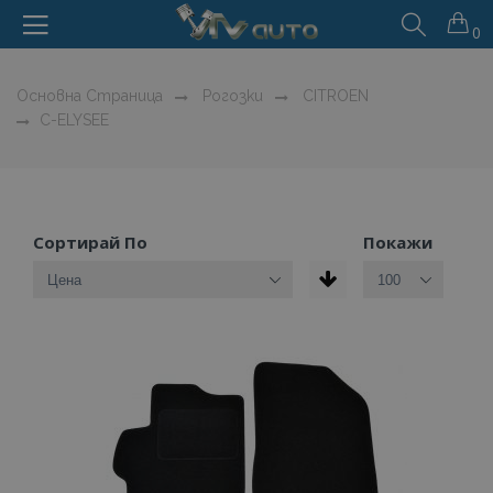
0
Основна Страница
Рогозки
CITROEN
C-ELYSEE
Сортирай По
Покажи