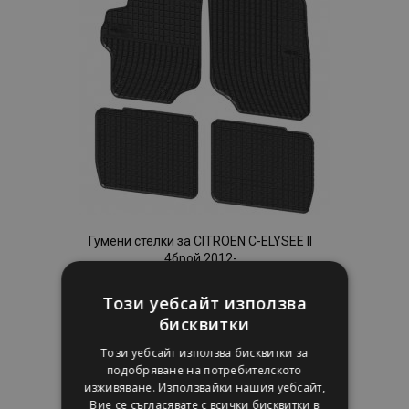
с
желани
продукти
Гумени стелки за CITROEN C-ELYSEE II
4брой 2012-
33,00 €
Този уебсайт използва
бисквитки
Добави В Количка
Този уебсайт използва бисквитки за
Добави
подобряване на потребителското
изживяване. Използвайки нашия уебсайт,
към
Вие се съгласявате с всички бисквитки в