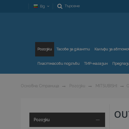
Търсене
Bg
Рогозки
Тасове за джанти
Калъфи за автомо
Пластмасови подгъви
ТИР-магазин
Предпаз
Основна Страница
Рогозки
MITSUBISHI
OU
Рогозки