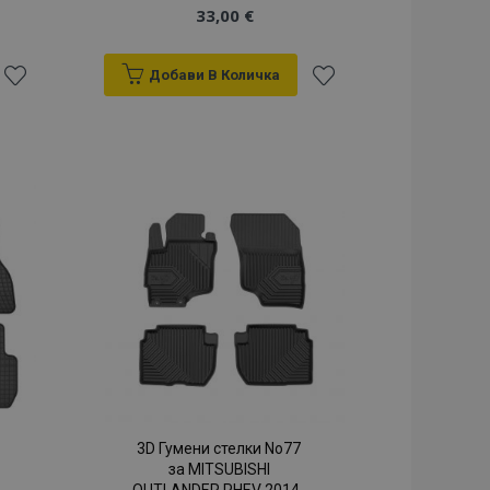
33,00 €
Добави В Количка
Добави
Добави
към
към
Списък
Списък
с
с
желани
желани
продукти
продукти
3D Гумени стелки No77
за MITSUBISHI