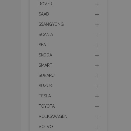
ROVER
Име
SAAB
PHPSESSID
SSANGYONG
SCANIA
SEAT
recently_viewed_product
SKODA
SMART
recently_compared_prod
SUBARU
section_data_ids
SUZUKI
TESLA
mage-cache-sessid
TOYOTA
VOLKSWAGEN
recently_compared_prod
VOLVO