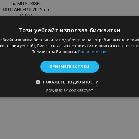
за MITSUBISHI
OUTLANDER III 2012-up
(4 бр.)
46,95 €
Този уебсайт използва бисквитки
уебсайт използва бисквитки за подобряване на потребителското изжив
Добави В Количка
и нашия уебсайт, Вие се съгласявате с всички бисквитки в съответств
Добави
Политика за Бисквитки.
Прочетете още
към
ПРИЕМЕТЕ ВСИЧКИ
Списък
ПОКАЖЕТЕ ПОДРОБНОСТИ
с
POWERED BY COOKIESCRIPT
ЕОБХОДИМО
ЕФЕКТИВНОСТ
ТАРГЕТИРАНЕ
ФУН
желани
продукти
Строго необходимо
Ефективност
Таргетиране
Функционалност
витки позволяват основната функционалност на уебсайта, като потребителско 
же да се използва правилно без строго необходими бисквитки.