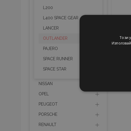
L200
L400 SPACE GEAR
LANCER
Този 
OUTLANDER
Използвайк
PAJERO
SPACE RUNNER
SPACE STAR
NISSAN
СТРОГО Н
OPEL
PEUGEOT
PORSCHE
RENAULT
Строго необходимите биск
акаунта. Уебсайтът не мо