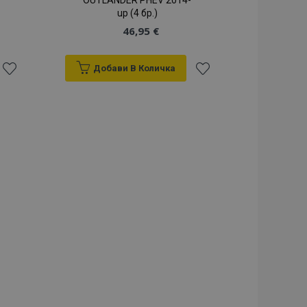
OUTLANDER PHEV 2014-
up (4 бр.)
46,95 €
Добави В Количка
Добави
Добави
към
към
Списък
Списък
с
с
желани
желани
продукти
продукти