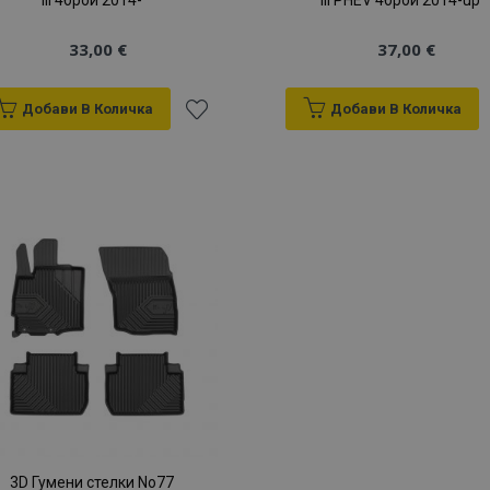
III 4брой 2014-
III PHEV 4брой 2014-up
33,00 €
37,00 €
Добави В Количка
Добави В Количка
Добави
към
Списък
с
желани
продукти
3D Гумени стелки No77