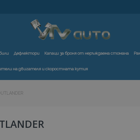
били
Дефлектори
Капаци за броня от неръждаема стомана
Ра
ители на двигателя и скоростната кутия
OUTLANDER
TLANDER