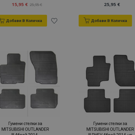
15,95 €
25,95 €
25,95 €
Добави В Количка
Добави В Количка
Добави
към
Списък
с
желани
продукти
Гумени стелки за
Гумени стелки за
MITSUBISHI OUTLANDER
MITSUBISHI OUTLANDER