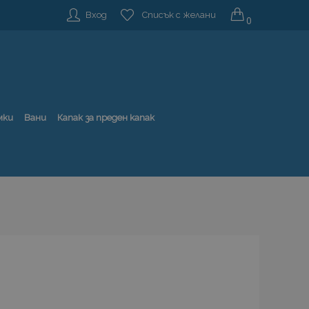
Вход
Списък с желани
0
мки
Вани
Капак за преден капак