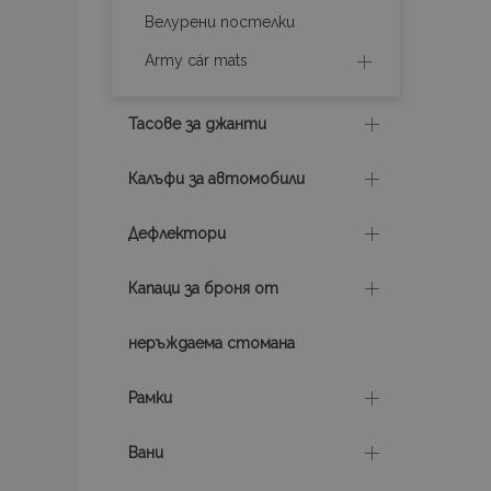
Велурени постелки
mage-messages
Army cár mats
X-Magento-Vary
Тасове за джанти
Калъфи за автомобили
mage-translation-file-ve
Дефлектори
Капаци за броня от
recently_viewed_product
product_data_storage
неръждаема стомана
Рамки
Дост
Име
Име
Вани
Доставчик
/ До
Име
/ Домейн