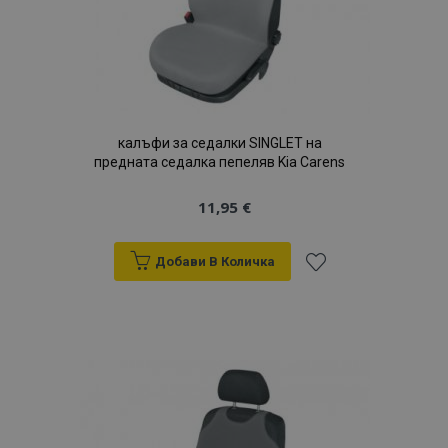
калъфи за седалки SINGLET на
предната седалка пепеляв Kia Carens
11,95 €
Добави В Количка
Добави
към
Списък
с