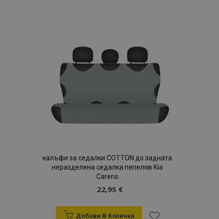
към
Списък
с
желани
продукти
калъфи за седалки COTTON до задната
неразделена седалка пепеляв Kia
Carens
22,95 €
Добави В Количка