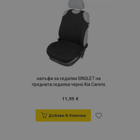
Списък
с
желани
продукти
калъфи за седалки SINGLET на
предната седалка черно Kia Carens
11,95 €
Добави В Количка
Добави
към