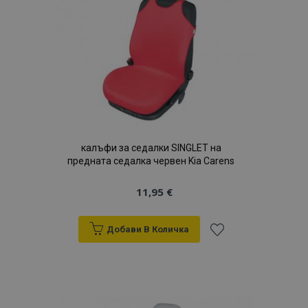
с
желани
продукти
калъфи за седалки SINGLET на
предната седалка червен Kia Carens
11,95 €
Добави В Количка
Добави
към