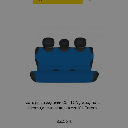
Добави
към
Списък
с
желани
продукти
калъфи за седалки COTTON до задната
неразделена седалка син Kia Carens
22,95 €