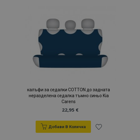
Списък
с
желани
продукти
калъфи за седалки COTTON до задната
неразделена седалка тъмно синьо Kia
Carens
22,95 €
Добави В Количка
Добави