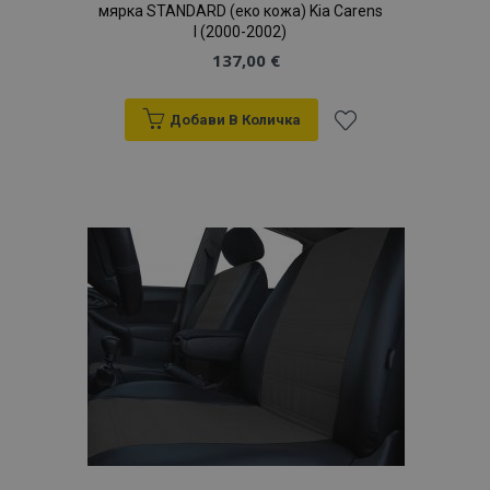
мярка STANDARD (еко кожа) Kia Carens
I (2000-2002)
137,00 €
Добави В Количка
Добави
mage-cache-sessid
1
Adobe Inc.
www.vtvauto.bg
към
Списък
с
желани
продукти
recently_compared_product_previous
1
Adobe Inc.
www.vtvauto.bg