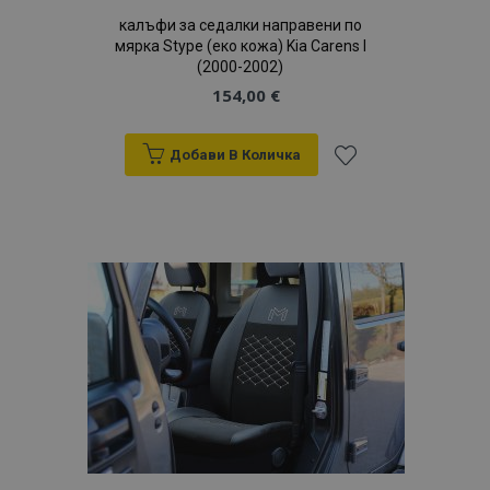
калъфи за седалки направени по
мярка Stype (еко кожа) Kia Carens I
(2000-2002)
154,00 €
Добави В Количка
Добави
mage-translation-file-version
С
Adobe Inc.
www.vtvauto.bg
към
Списък
с
желани
продукти
recently_viewed_product
1
Adobe Inc.
www.vtvauto.bg