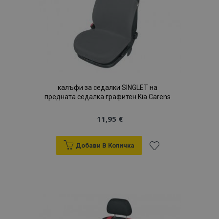
желани
продукти
калъфи за седалки SINGLET на
предната седалка графитен Kia Carens
11,95 €
Добави В Количка
Добави
към
Списък