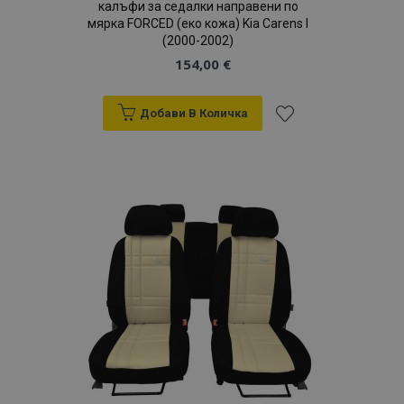
калъфи за седалки направени по
мярка FORCED (еко кожа) Kia Carens I
(2000-2002)
154,00 €
mage-messages
1
Adobe Inc.
www.vtvauto.bg
Добави В Количка
Добави
към
Списък
с
желани
продукти
X-Magento-Vary
1
Adobe Inc.
www.vtvauto.bg