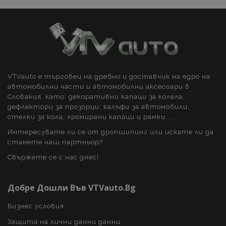
заявките -
ограничаване
на събирането
на данни на
сайтове с голям
трафик.
VTVauto е търговец на дребно и доставчик на едро на
автомобилни части и автомобилни аксесоари в
Словакия, като: декоративни капаци за колела,
дефлектори за прозорци, калъфи за автомобили,
стелки за кола, хромирани капаци и рамки, ...
Интересувате ли се от дропшипинг или искате ли да
станете наш партньор?
Свържете се с нас днес!
Добре Дошли Във VTVauto.bg
Бизнес условия
Защита на лични данни данни