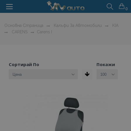
0
Основна Страница
Калъфи За Автомобили
KIA
CARENS
Carens I
Сортирай По
Покажи