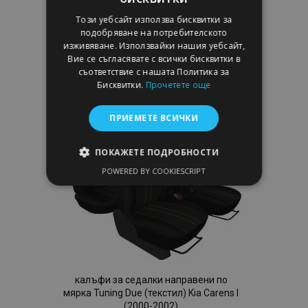
119,00 €
Този уебсайт използва бисквитки за
подобряване на потребителското
Добави В Количка
изживяване. Използвайки нашия уебсайт,
Вие се съгласявате с всички бисквитки в
Добави
съответствие с нашата Политика за
Бисквитки.
Прочетете още
към
ПРИЕМЕТЕ ВСИЧКИ
Списък
с
ПОКАЖЕТЕ ПОДРОБНОСТИ
POWERED BY COOKIESCRIPT
желани
СТРОГО НЕОБХОДИМО
продукти
ЕФЕКТИВНОСТ
ТАРГЕТИРАНЕ
ФУНКЦИОНАЛНОСТ
калъфи за седалки направени по
мярка Tuning Due (текстил) Kia Carens I
(2000-2002)