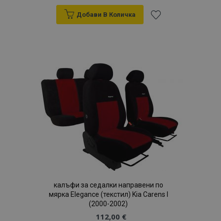
Добави В Количка
Добави
към
Списък
с
желани
продукти
калъфи за седалки направени по
мярка Elegance (текстил) Kia Carens I
(2000-2002)
112,00 €