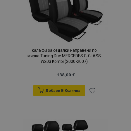
желани
продукти
калъфи за седалки направени по
мярка Tuning Due MERCEDES C-CLASS
W203 Kombi (2000-2007)
138,00 €
Добави В Количка
Добави
към
Списък