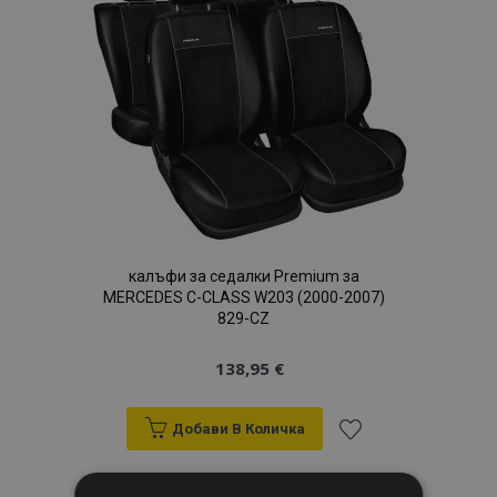
с
желани
продукти
калъфи за седалки Premium за
MERCEDES C-CLASS W203 (2000-2007)
829-CZ
138,95 €
Добави В Количка
Добави