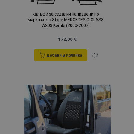
калъфи за седалки направени по
мярка кожа Stype MERCEDES C-CLASS
W203 Kombi (2000-2007)
172,00 €
Добави В Количка
Добави
mage-translation-file-version
С
Adobe Inc.
www.vtvauto.bg
към
Списък
с
желани
продукти
recently_viewed_product
1
Adobe Inc.