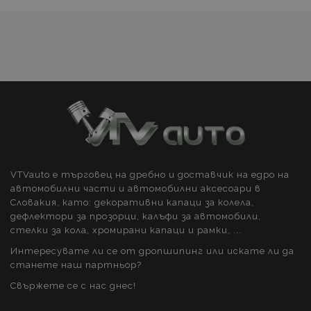
желани
се използва за
ограничаване
на честотата на
продукти
заявките -
ограничаване
на събирането
на данни на
сайтове с голям
трафик.
VTVauto е търговец на дребно и доставчик на едро на
автомобилни части и автомобилни аксесоари в
Словакия, като: декоративни капаци за колела,
дефлектори за прозорци, калъфи за автомобили,
стелки за кола, хромирани капаци и рамки, ...
Интересувате ли се от дропшипинг или искате ли да
станете наш партньор?
Свържете се с нас днес!