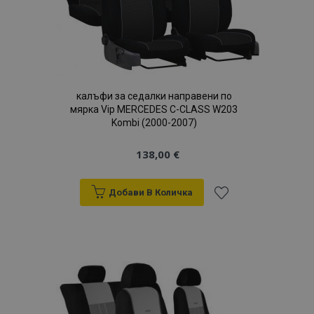
продукти
калъфи за седалки направени по
мярка Vip MERCEDES C-CLASS W203
Kombi (2000-2007)
138,00 €
Добави В Количка
Добави
към
Списък
с