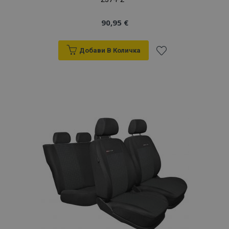
90,95 €
Добави В Количка
Добави
към
Списък
с
желани
продукти