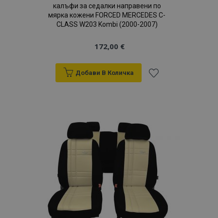
калъфи за седалки направени по
мярка кожени FORCED MERCEDES C-
recently_compared_product_previous
1
Adobe Inc.
www.vtvauto.bg
CLASS W203 Kombi (2000-2007)
172,00 €
mage-messages
1
Adobe Inc.
www.vtvauto.bg
Добави В Количка
Добави
към
Списък
с
желани
продукти
X-Magento-Vary
1
Adobe Inc.
www.vtvauto.bg