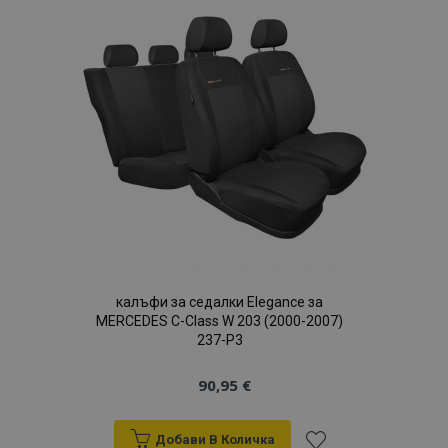
Списък
с
желани
продукти
калъфи за седалки Elegance за
MERCEDES C-Class W 203 (2000-2007)
237-P3
90,95 €
Добави В Количка