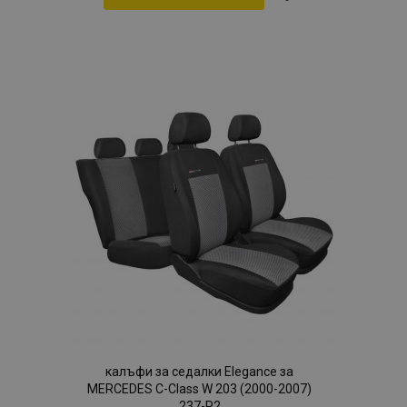
Добави
към
Списък
с
желани
продукти
калъфи за седалки Elegance за
MERCEDES C-Class W 203 (2000-2007)
237-P2