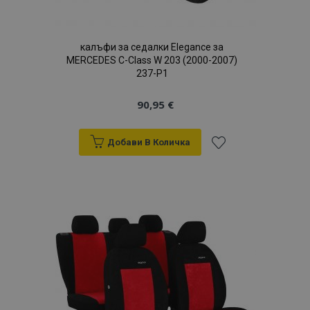
калъфи за седалки Elegance за
MERCEDES C-Class W 203 (2000-2007)
237-P1
90,95 €
Добави В Количка
Добави
към
Списък
с
желани
продукти