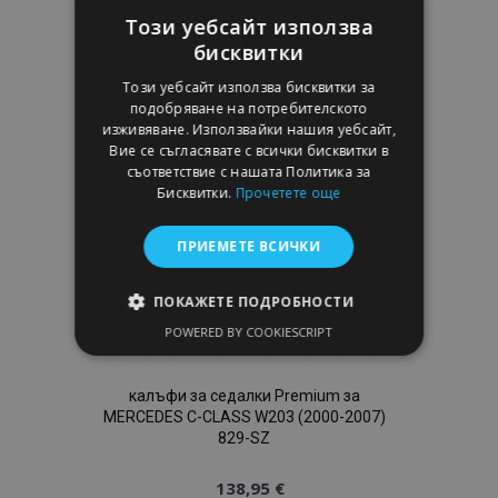
към
Този уебсайт използва
бисквитки
Списък
Този уебсайт използва бисквитки за
с
подобряване на потребителското
изживяване. Използвайки нашия уебсайт,
желани
Вие се съгласявате с всички бисквитки в
съответствие с нашата Политика за
продукти
Бисквитки.
Прочетете още
ПРИЕМЕТЕ ВСИЧКИ
ПОКАЖЕТЕ ПОДРОБНОСТИ
POWERED BY COOKIESCRIPT
СТРОГО НЕОБХОДИМО
ЕФЕКТИВНОСТ
калъфи за седалки Premium за
MERCEDES C-CLASS W203 (2000-2007)
ТАРГЕТИРАНЕ
829-SZ
ФУНКЦИОНАЛНОСТ
138,95 €