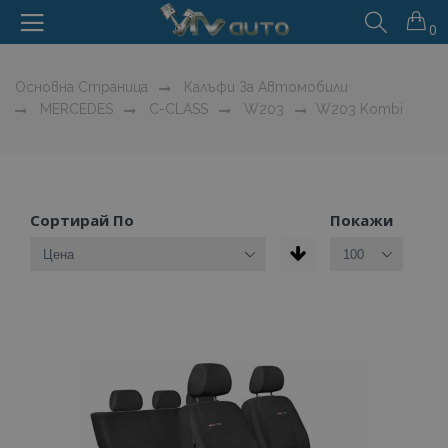
0
Основна Страница
Калъфи За Автомобили
MERCEDES
C-CLASS
W203
W203 Kombi
Сортирай По
Покажи