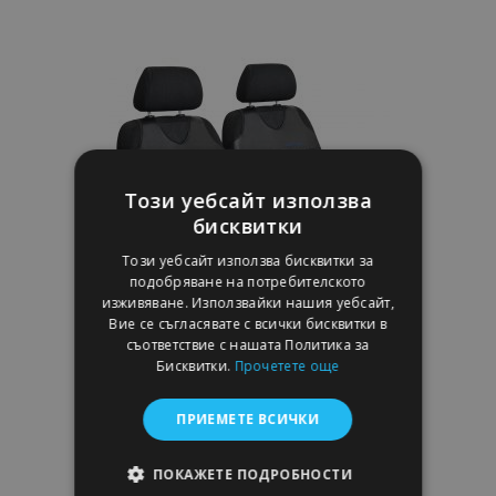
към
Списък
с
желани
Този уебсайт използва
продукти
бисквитки
Този уебсайт използва бисквитки за
подобряване на потребителското
изживяване. Използвайки нашия уебсайт,
Вие се съгласявате с всички бисквитки в
съответствие с нашата Политика за
Бисквитки.
Прочетете още
Универсални автокалъфи от еко кожа
ПРИЕМЕТЕ ВСИЧКИ
Perfect Line+ подходящи за ALFA
ROMEO STELVIO, сини, 2 бр.
ПОКАЖЕТЕ ПОДРОБНОСТИ
38,00 €