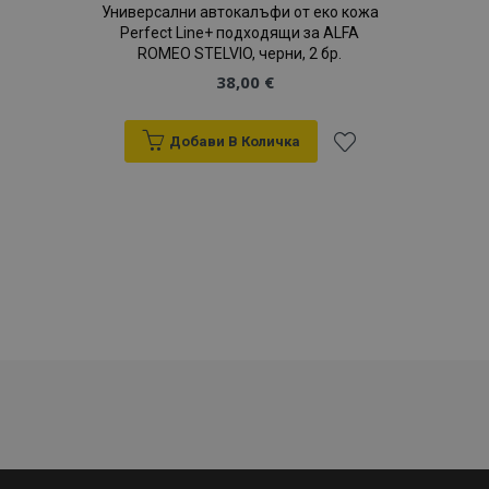
м
.vtvauto.bg
Универсални автокалъфи от еко кожа
Perfect Line+ подходящи за ALFA
ROMEO STELVIO, черни, 2 бр.
38,00 €
Добави В Количка
Добави
към
Списък
с
желани
продукти
recently_viewed_product_previous
1
Adobe Inc.
www.vtvauto.bg