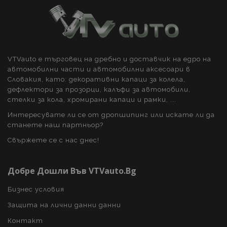
recently_compared_product
1
Adobe Inc.
www.vtvauto.bg
VTVauto е търговец на дребно и доставчик на едро на
автомобилни части и автомобилни аксесоари в
section_data_ids
1
Adobe Inc.
Словакия, като: декоративни капаци за колела,
www.vtvauto.bg
дефлектори за прозорци, калъфи за автомобили,
стелки за кола, хромирани капаци и рамки, ...
Интересувате ли се от дропшипинг или искате ли да
станете наш партньор?
Свържете се с нас днес!
Добре Дошли Във VTVauto.bg
mage-cache-sessid
1
Adobe Inc.
www.vtvauto.bg
Бизнес условия
Защита на лични данни данни
Контакт