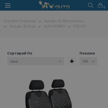
0
Основна Страница
Калъфи За Автомобили
Калъфи За Кола
ALFA ROMEO
STELVIO
Сортирай По
Покажи