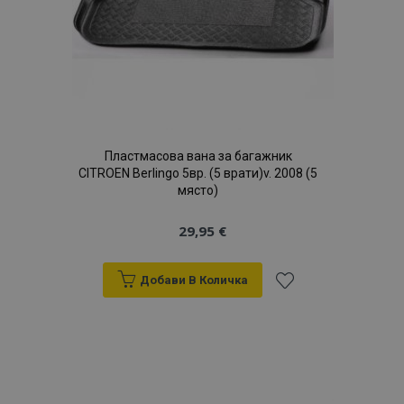
Пластмасова вана за багажник
CITROEN Berlingo 5вр. (5 врати)v. 2008 (5
място)
29,95 €
Добави В Количка
Добави
към
Списък