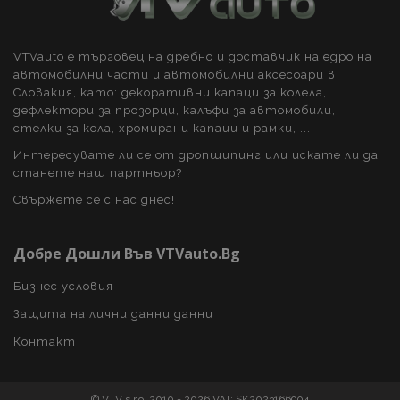
VTVauto е търговец на дребно и доставчик на едро на
автомобилни части и автомобилни аксесоари в
Словакия, като: декоративни капаци за колела,
дефлектори за прозорци, калъфи за автомобили,
recently_viewed_product_previous
1
стелки за кола, хромирани капаци и рамки, ...
Adobe Inc.
www.vtvauto.bg
Интересувате ли се от дропшипинг или искате ли да
станете наш партньор?
Свържете се с нас днес!
recently_compared_product
1
Adobe Inc.
www.vtvauto.bg
Добре Дошли Във VTVauto.bg
Бизнес условия
section_data_ids
1
Adobe Inc.
Защита на лични данни данни
www.vtvauto.bg
Контакт
© VTV s.r.o. 2010 - 2026 VAT: SK2023166904