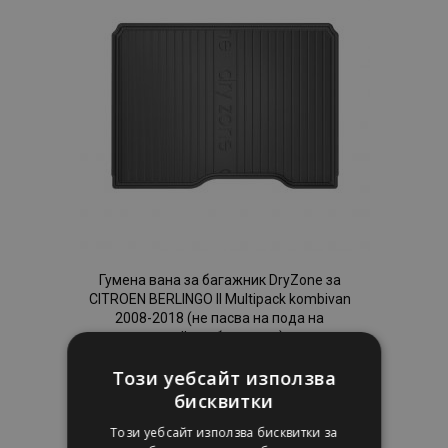
с
желани
продукти
Гумена вана за багажник DryZone за
CITROEN BERLINGO II Multipack kombivan
2008-2018 (не пасва на пода на
двойния багажник)
31,95 €
Този уебсайт използва
бисквитки
Добави В Количка
Този уебсайт използва бисквитки за