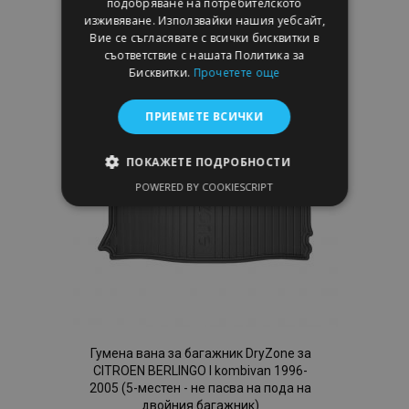
подобряване на потребителското
Добави
изживяване. Използвайки нашия уебсайт,
Вие се съгласявате с всички бисквитки в
към
съответствие с нашата Политика за
Бисквитки.
Прочетете още
Списък
с
ПРИЕМЕТЕ ВСИЧКИ
желани
ПОКАЖЕТЕ ПОДРОБНОСТИ
продукти
POWERED BY COOKIESCRIPT
СТРОГО НЕОБХОДИМО
ЕФЕКТИВНОСТ
ТАРГЕТИРАНЕ
ФУНКЦИОНАЛНОСТ
Гумена вана за багажник DryZone за
CITROEN BERLINGO I kombivan 1996-
2005 (5-местен - не пасва на пода на
Строго необходимо
Ефективност
двойния багажник)