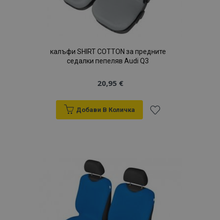
калъфи SHIRT COTTON за предните
седалки пепеляв Audi Q3
20,95 €
Добави В Количка
Добави
към
Списък
с
желани