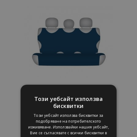
Списък
с
желани
продукти
калъфи за седалки COTTON до задната
неразделена седалка тъмно синьо
Този уебсайт използва
Audi Q3
бисквитки
22,95 €
Този уебсайт използва бисквитки за
подобряване на потребителското
Добави В Количка
изживяване. Използвайки нашия уебсайт,
Вие се съгласявате с всички бисквитки в
Добави