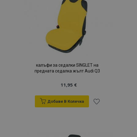
калъфи за седалки SINGLET на
предната седалка жълт Audi Q3
11,95 €
Добави В Количка
Добави
към
Списък