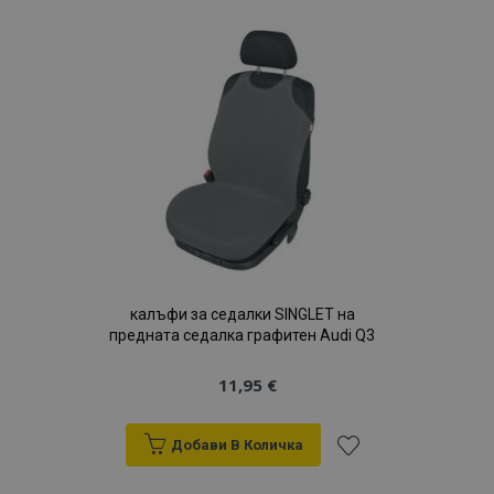
Списък
с
желани
продукти
калъфи за седалки SINGLET на
предната седалка графитен Audi Q3
11,95 €
Добави В Количка
Добави