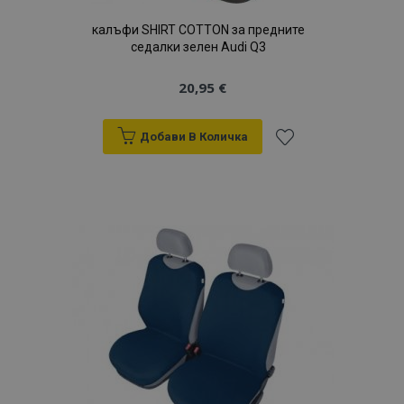
калъфи SHIRT COTTON за предните
седалки зелен Audi Q3
20,95 €
Добави В Количка
Добави
към
Списък
с
желани
продукти