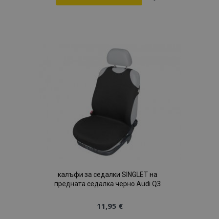
Добави
към
Списък
с
желани
продукти
калъфи за седалки SINGLET на
предната седалка черно Audi Q3
11,95 €