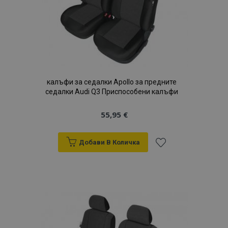
продукти
калъфи за седалки Apollo за предните
седалки Audi Q3 Приспособени калъфи
55,95 €
Добави В Количка
Добави
към
Списък
с