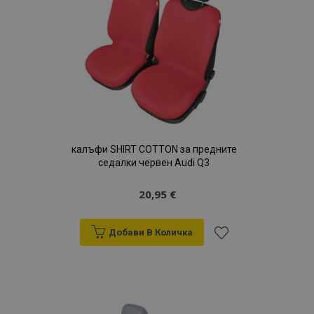
с
желани
продукти
калъфи SHIRT COTTON за предните
седалки червен Audi Q3
20,95 €
Добави В Количка
Добави
към
Списък