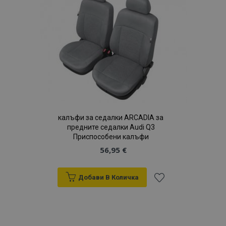
с
желани
продукти
калъфи за седалки ARCADIA за
предните седалки Audi Q3
Приспособени калъфи
56,95 €
Добави В Количка
Добави
към