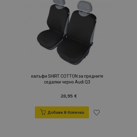
с
желани
продукти
калъфи SHIRT COTTON за предните
седалки черно Audi Q3
20,95 €
Добави В Количка
Добави
към