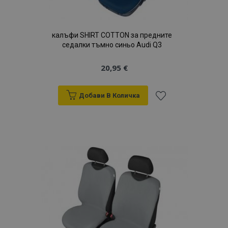
калъфи SHIRT COTTON за предните
седалки тъмно синьо Audi Q3
20,95 €
Добави В Количка
Добави
към
Списък
с
желани
продукти