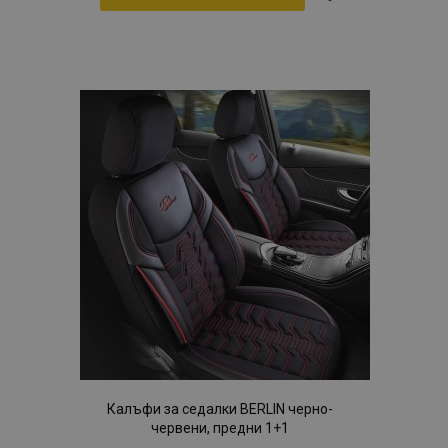
Добави
към
Списък
с
желани
продукти
Калъфи за седалки BERLIN черно-
червени, предни 1+1