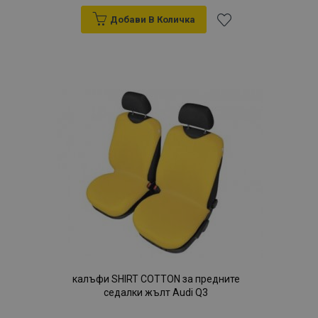
Добави В Количка
Добави
към
Списък
с
желани
продукти
калъфи SHIRT COTTON за предните
седалки жълт Audi Q3