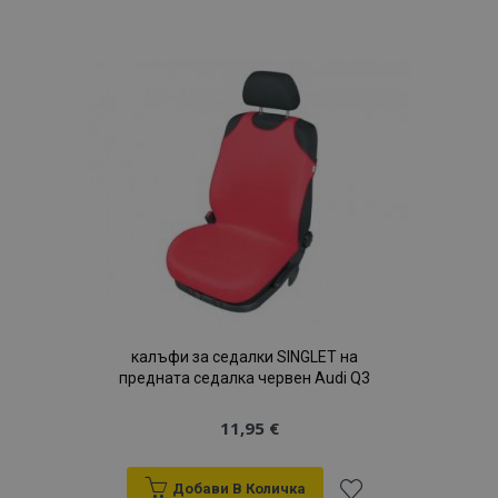
към
Списък
с
желани
продукти
калъфи за седалки SINGLET на
предната седалка червен Audi Q3
11,95 €
Добави В Количка