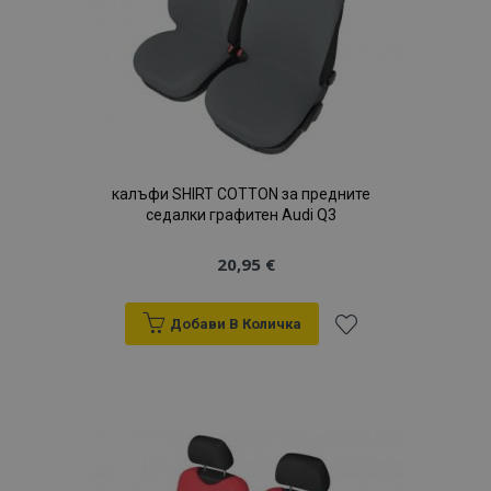
желани
продукти
калъфи SHIRT COTTON за предните
седалки графитен Audi Q3
20,95 €
Добави В Количка
Добави
към
Списък