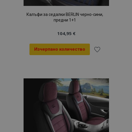
Калъфи за седалки BERLIN черно-сини,
предни 1+1
104,95 €
Изчерпано количество
Добави
към
Списък
с
желани
продукти