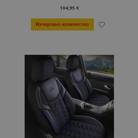
104,95 €
Изчерпано количество
Добави
към
Списък
с
желани
продукти