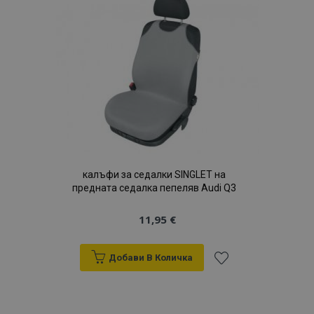
с
желани
продукти
калъфи за седалки SINGLET на
предната седалка пепеляв Audi Q3
11,95 €
Добави В Количка
Добави
към