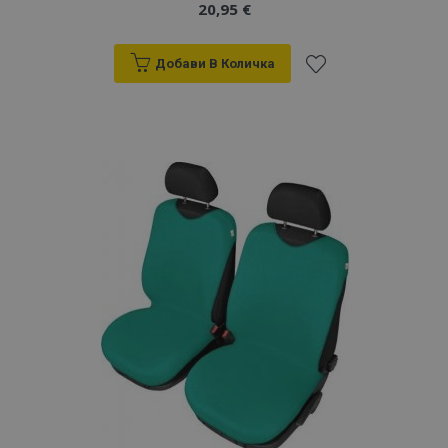
20,95 €
Добави В Количка
Добави
към
Списък
с
желани
продукти