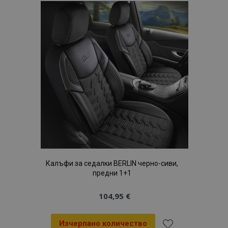
Списък
с
желани
продукти
Калъфи за седалки BERLIN черно-сиви,
предни 1+1
104,95 €
Изчерпано количество