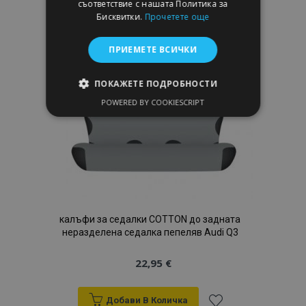
съответствие с нашата Политика за
Бисквитки.
Прочетете още
към
Списък
ПРИЕМЕТЕ ВСИЧКИ
с
ПОКАЖЕТЕ ПОДРОБНОСТИ
желани
POWERED BY COOKIESCRIPT
СТРОГО НЕОБХОДИМО
продукти
ЕФЕКТИВНОСТ
ТАРГЕТИРАНЕ
ФУНКЦИОНАЛНОСТ
калъфи за седалки COTTON до задната
неразделена седалка пепеляв Audi Q3
Строго необходимо
Ефективност
22,95 €
Таргетиране
Функционалност
Строго необходимите бисквитки позволяват
Добави В Количка