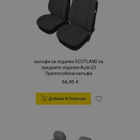
желани
продукти
калъфи за седалки SCOTLAND за
предните седалки Audi Q3
Приспособени калъфи
56,95 €
Добави В Количка
Добави
към
Списък