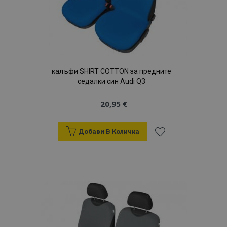
продукти
калъфи SHIRT COTTON за предните
седалки син Audi Q3
20,95 €
Добави В Количка
Добави
към
Списък
с