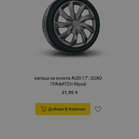
желани
продукти
капаци за колела AUDI 17", QUAD
ГРАФИТЕН 4брой
31,95 €
Добави В Количка
Добави
към