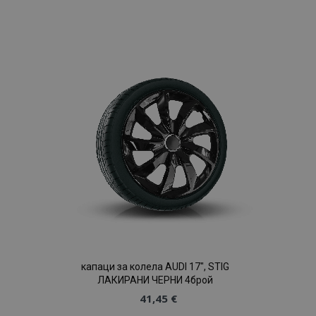
Добави
към
Списък
с
желани
продукти
капаци за колела AUDI 17", STIG
ЛАКИРАНИ ЧЕРНИ 4брой
41,45 €