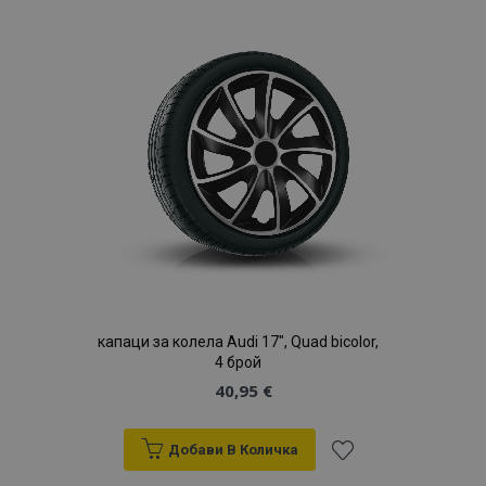
Списък
с
желани
продукти
капаци за колела Audi 17", Quad bicolor,
4 брой
40,95 €
Добави В Количка