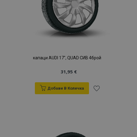
капаци AUDI 17", QUAD СИВ 4брой
31,95 €
Добави В Количка
Добави
към
Списък
с