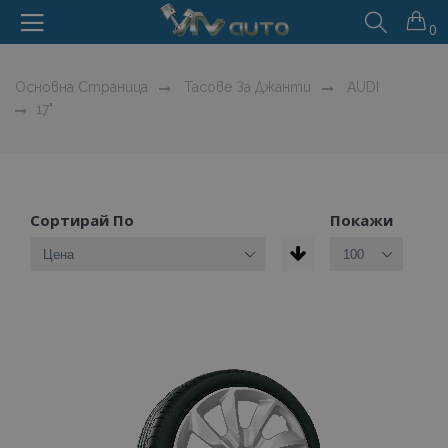
0
Основна Страница
Тасове За Джанти
AUDI
17"
Сортирай По
Покажи