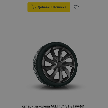
Добави В Количка
Добави
към
Списък
с
желани
продукти
капаци за колела AUDI 17", STIG ГРАФИ