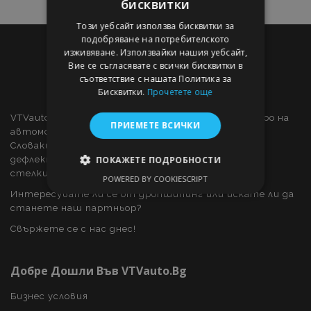
бисквитки
Този уебсайт използва бисквитки за
подобряване на потребителското
изживяване. Използвайки нашия уебсайт,
Вие се съгласявате с всички бисквитки в
съответствие с нашата Политика за
Бисквитки.
Прочетете още
VTVauto е търговец на дребно и доставчик на едро на
ПРИЕМЕТЕ ВСИЧКИ
автомобилни части и автомобилни аксесоари в
Словакия, като: декоративни капаци за колела,
дефлектори за прозорци, калъфи за автомобили,
ПОКАЖЕТЕ ПОДРОБНОСТИ
стелки за кола, хромирани капаци и рамки, ...
POWERED BY COOKIESCRIPT
СТРОГО НЕОБХОДИМО
Интересувате ли се от дропшипинг или искате ли да
станете наш партньор?
ЕФЕКТИВНОСТ
Свържете се с нас днес!
ТАРГЕТИРАНЕ
Добре Дошли Във VTVauto.bg
ФУНКЦИОНАЛНОСТ
Бизнес условия