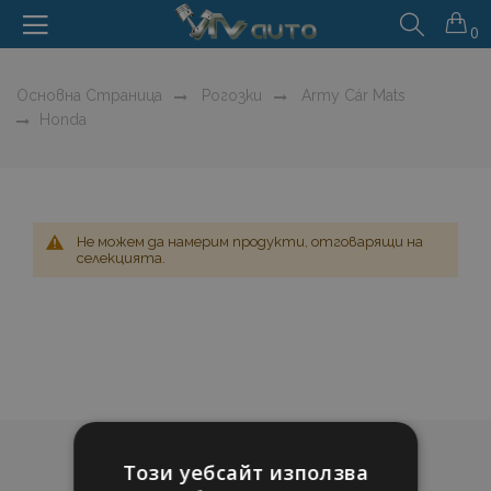
0
Основна Страница
Рогозки
Army Cár Mats
Honda
Не можем да намерим продукти, отговарящи на
селекцията.
Този уебсайт използва