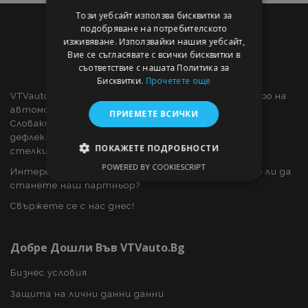
Този уебсайт използва бисквитки за
подобряване на потребителското
изживяване. Използвайки нашия уебсайт,
Вие се съгласявате с всички бисквитки в
съответствие с нашата Политика за
Бисквитки.
Прочетете още
VTVauto е търговец на дребно и доставчик на едро на
автомобилни части и автомобилни аксесоари в
ПРИЕМЕТЕ ВСИЧКИ
Словакия, като: декоративни капаци за колела,
дефлектори за прозорци, калъфи за автомобили,
ПОКАЖЕТЕ ПОДРОБНОСТИ
стелки за кола, хромирани капаци и рамки, ...
POWERED BY COOKIESCRIPT
Интересувате ли се от дропшипинг или искате ли да
СТРОГО НЕОБХОДИМО
станете наш партньор?
ЕФЕКТИВНОСТ
Свържете се с нас днес!
ТАРГЕТИРАНЕ
Добре Дошли Във VTVauto.bg
ФУНКЦИОНАЛНОСТ
Бизнес условия
Защита на лични данни данни