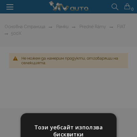
0
Основна Страница
Рамки
Predné Rámy
FIAT
500X
Не можем да намерим продукти, отговарящи на
селекцията.
Този уебсайт използва
бисквитки