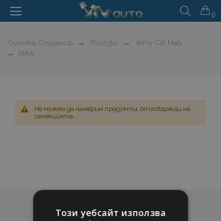
0
Основна Страница
Рогозки
Army Cár Mats
BMW
Не можем да намерим продукти, отговарящи на
селекцията.
Този уебсайт използва