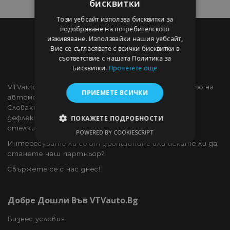
бисквитки
Този уебсайт използва бисквитки за
подобряване на потребителското
изживяване. Използвайки нашия уебсайт,
Вие се съгласявате с всички бисквитки в
съответствие с нашата Политика за
Бисквитки.
Прочетете още
VTVauto е търговец на дребно и доставчик на едро на
ПРИЕМЕТЕ ВСИЧКИ
автомобилни части и автомобилни аксесоари в
Словакия, като: декоративни капаци за колела,
дефлектори за прозорци, калъфи за автомобили,
ПОКАЖЕТЕ ПОДРОБНОСТИ
стелки за кола, хромирани капаци и рамки, ...
POWERED BY COOKIESCRIPT
СТРОГО НЕОБХОДИМО
Интересувате ли се от дропшипинг или искате ли да
станете наш партньор?
ЕФЕКТИВНОСТ
Свържете се с нас днес!
ТАРГЕТИРАНЕ
Добре Дошли Във VTVauto.bg
ФУНКЦИОНАЛНОСТ
Бизнес условия