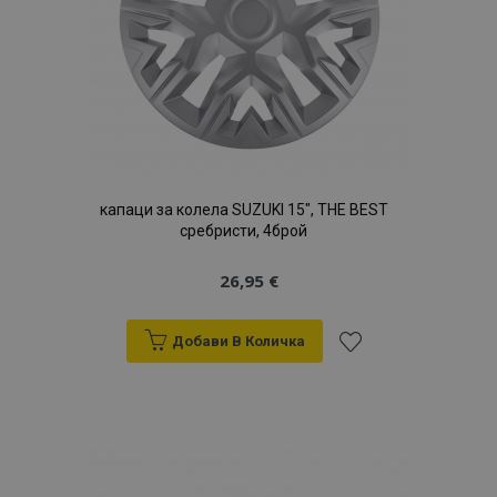
капаци за колела SUZUKI 15", THE BEST
сребристи, 4брой
26,95 €
Добави В Количка
Добави
към
Списък