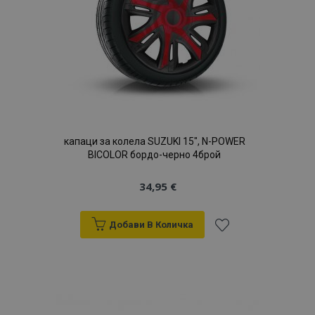
продукти
капаци за колела SUZUKI 15", N-POWER
BICOLOR бордо-черно 4брой
34,95 €
Добави В Количка
Добави
към
Списък