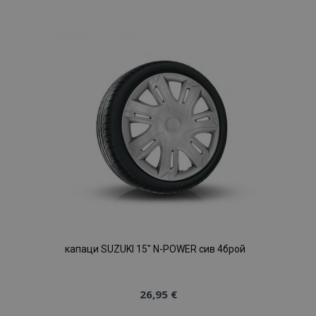
към
Списък
с
желани
продукти
капаци SUZUKI 15" N-POWER сив 4брой
26,95 €