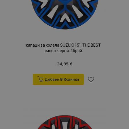
капаци за колела SUZUKI 15", THE BEST
синьо-черни, 4брой
34,95 €
X-Magento-Vary
1
Adobe Inc.
Добави В Количка
www.vtvauto.bg
Добави
към
Списък
с