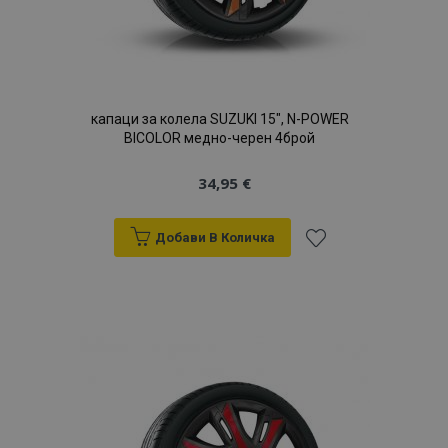
капаци за колела SUZUKI 15", N-POWER
BICOLOR медно-черен 4брой
34,95 €
Добави В Количка
Добави
към
Списък
с
желани