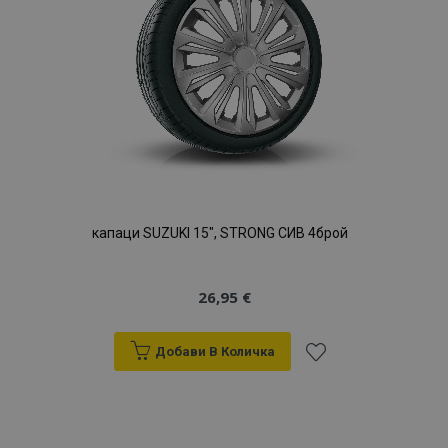
желани
продукти
капаци SUZUKI 15", STRONG СИВ 4брой
26,95 €
Добави В Количка
Добави
към