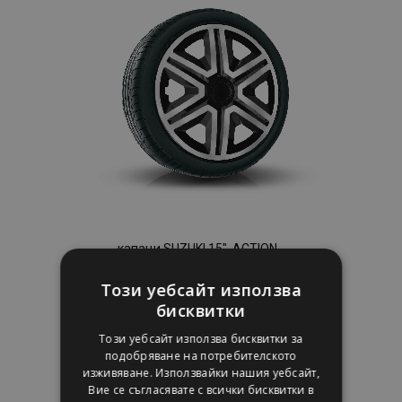
с
желани
продукти
капаци SUZUKI 15", ACTION
DOUBLECOLOR 4брой
Този уебсайт използва
33,45 €
бисквитки
Този уебсайт използва бисквитки за
подобряване на потребителското
Добави В Количка
изживяване. Използвайки нашия уебсайт,
Добави
Вие се съгласявате с всички бисквитки в