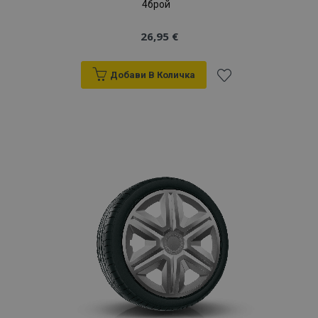
4брой
26,95 €
Добави В Количка
Добави
към
Списък
с
желани
продукти