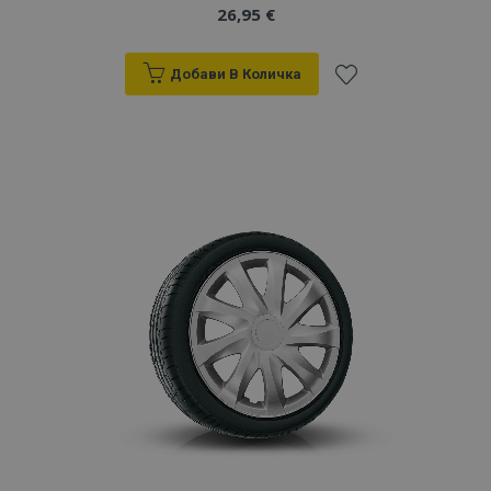
26,95 €
Добави В Количка
Добави
към
Списък
с
желани
продукти