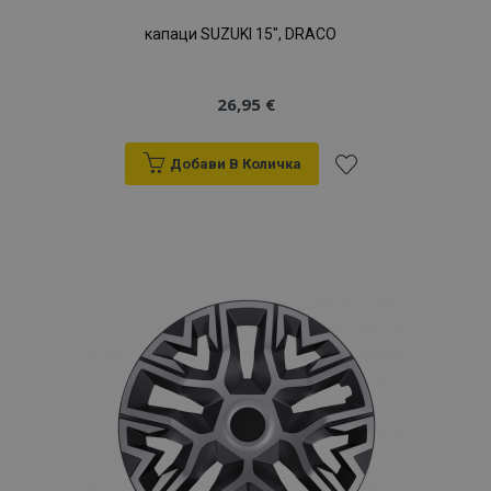
капаци SUZUKI 15", DRACO
26,95 €
Добави В Количка
Добави
към
Списък
с
желани
продукти