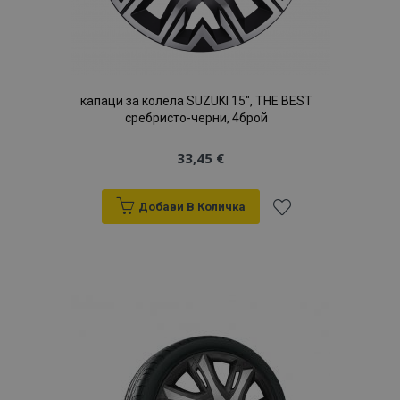
капаци за колела SUZUKI 15", THE BEST
сребристо-черни, 4брой
33,45 €
Добави В Количка
Добави
към
Списък
с
желани