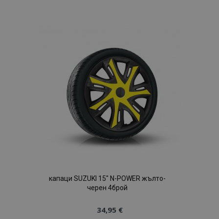
към
Списък
с
желани
продукти
капаци SUZUKI 15" N-POWER жълто-
черен 4брой
34,95 €