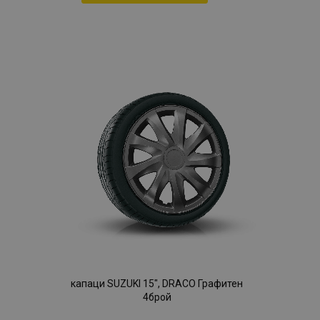
Добави
към
Списък
с
желани
продукти
капаци SUZUKI 15", DRACO Графитен
4брой