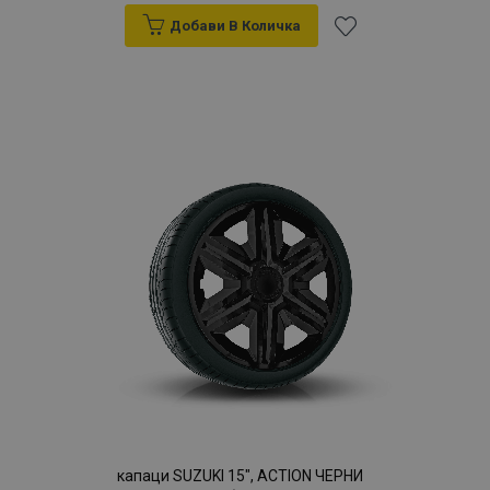
Добави В Количка
Добави
към
Списък
с
желани
продукти
капаци SUZUKI 15", ACTION ЧЕРНИ