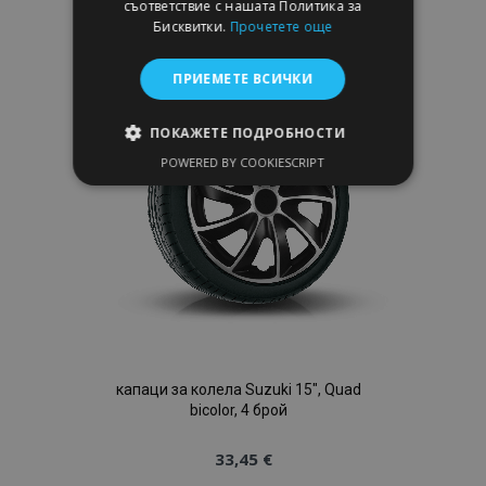
съответствие с нашата Политика за
към
Бисквитки.
Прочетете още
Списък
ПРИЕМЕТЕ ВСИЧКИ
с
ПОКАЖЕТЕ ПОДРОБНОСТИ
желани
POWERED BY COOKIESCRIPT
СТРОГО НЕОБХОДИМО
продукти
ЕФЕКТИВНОСТ
ТАРГЕТИРАНЕ
ФУНКЦИОНАЛНОСТ
капаци за колела Suzuki 15", Quad
Строго необходимо
Ефективност
bicolor, 4 брой
Таргетиране
Функционалност
33,45 €
Строго необходимите бисквитки позволяват