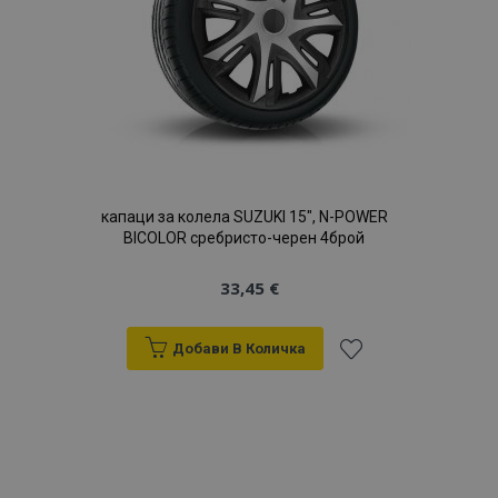
продукти
капаци за колела SUZUKI 15", N-POWER
BICOLOR сребристо-черен 4брой
33,45 €
Добави В Количка
Добави
към
Списък