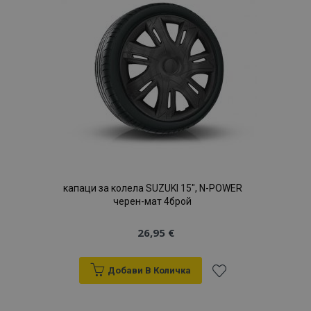
с
желани
продукти
капаци за колела SUZUKI 15", N-POWER
черен-мат 4брой
26,95 €
Добави В Количка
Добави