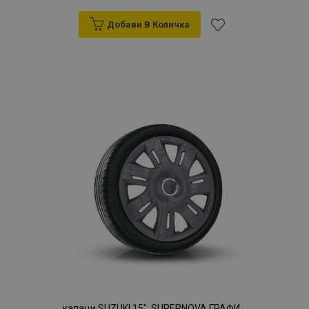
Добави В Количка
Добави
към
Списък
с
желани
продукти
капаци SUZUKI 15", SUPERNOVA ГРАФИ