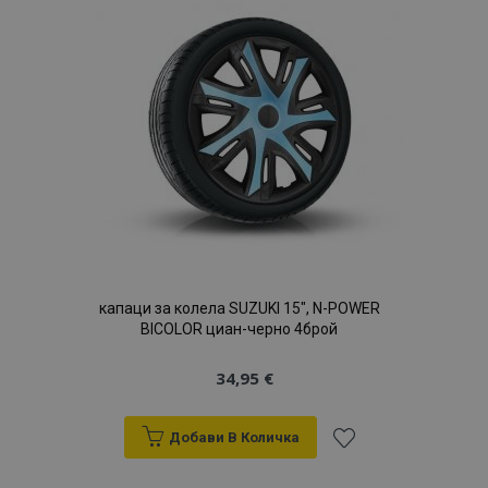
с
желани
продукти
капаци за колела SUZUKI 15", N-POWER
BICOLOR циан-черно 4брой
34,95 €
Добави В Количка
Добави