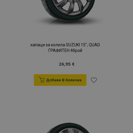
капаци за колела SUZUKI 15", QUAD
ГРАФИТЕН 4брой
26,95 €
Добави В Количка
Добави
към
Списък
с