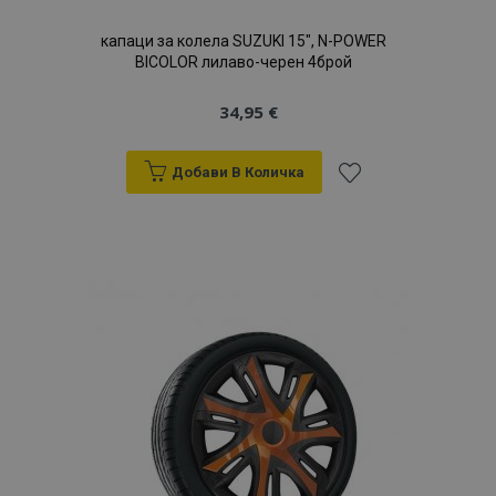
капаци за колела SUZUKI 15", N-POWER
BICOLOR лилаво-черен 4брой
34,95 €
Добави В Количка
Добави
към
Списък
с
желани
продукти