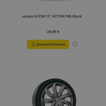
капаци SUZUKI 15", ACTION СИВ 4брой
26,95 €
Добави В Количка
Добави
към
Списък
с
желани
продукти