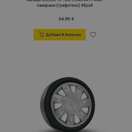
лакирани (графитено) 4брой
34,95 €
Добави В Количка
Добави
към
Списък
с
желани
продукти