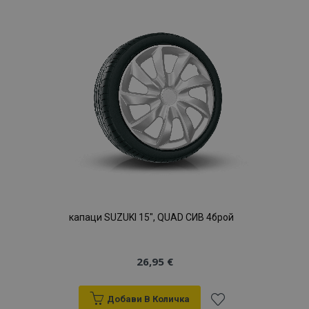
Списък
с
желани
продукти
капаци SUZUKI 15", QUAD СИВ 4брой
26,95 €
Добави В Количка