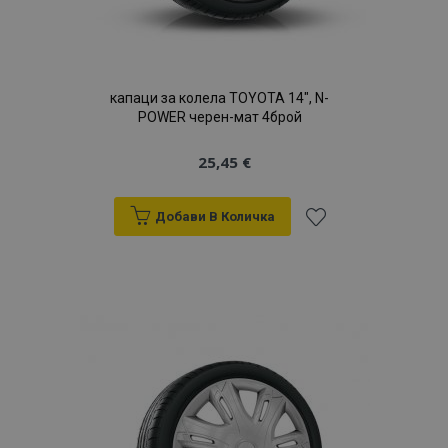
капаци за колела TOYOTA 14", N-
POWER черен-мат 4брой
25,45 €
Добави В Количка
Добави
към
Списък
с
желани