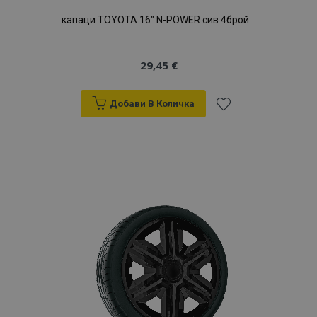
капаци TOYOTA 16" N-POWER сив 4брой
29,45 €
Добави В Количка
Добави
към
Списък
с
желани
продукти