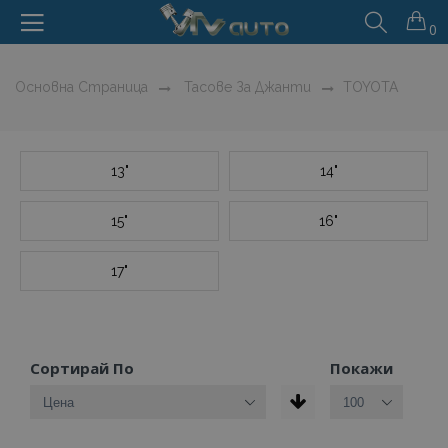
0
Основна Страница
Тасове За Джанти
TOYOTA
13"
14"
15"
16"
17"
Сортирай По
Покажи