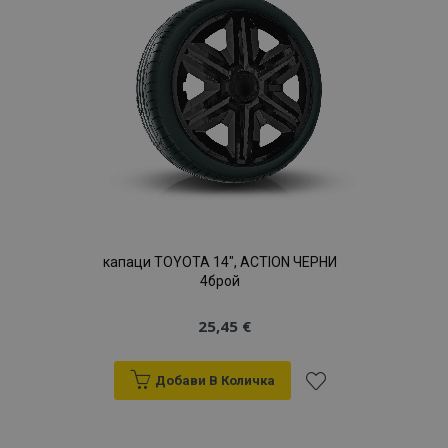
с
желани
продукти
капаци TOYOTA 14", ACTION ЧЕРНИ
4брой
25,45 €
Добави В Количка
Добави