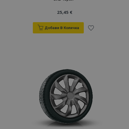
25,45 €
Добави В Количка
Добави
към
Списък
с
желани
продукти