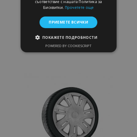
съответствие с нашата Политика за
капаци за колела TOYOTA 15", N-
Бисквитки.
Прочетете още
POWER черен-мат 4брой
ПРИЕМЕТЕ ВСИЧКИ
26,95 €
ПОКАЖЕТЕ ПОДРОБНОСТИ
Добави В Количка
POWERED BY COOKIESCRIPT
СТРОГО НЕОБХОДИМО
Добави
ЕФЕКТИВНОСТ
към
ТАРГЕТИРАНЕ
Списък
ФУНКЦИОНАЛНОСТ
с
желани
продукти
Строго необходимо
Ефективност
Таргетиране
Функционалност
Строго необходимите бисквитки позволяват