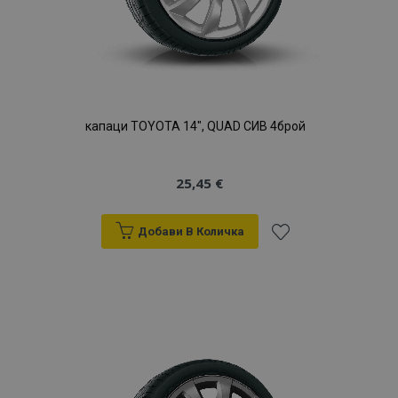
капаци TOYOTA 14", QUAD СИВ 4брой
25,45 €
Добави В Количка
Добави
към
Списък
с