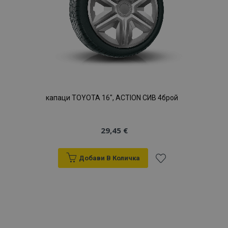
продукти
капаци TOYOTA 16", ACTION СИВ 4брой
29,45 €
Добави В Количка
Добави
към
Списък