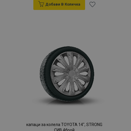
Добави В Количка
Добави
към
Списък
с
желани
продукти
капаци за колела TOYOTA 14", STRONG
СИВ 4брой