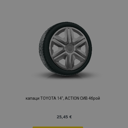
към
Списък
с
желани
продукти
капаци TOYOTA 14", ACTION СИВ 4брой
25,45 €