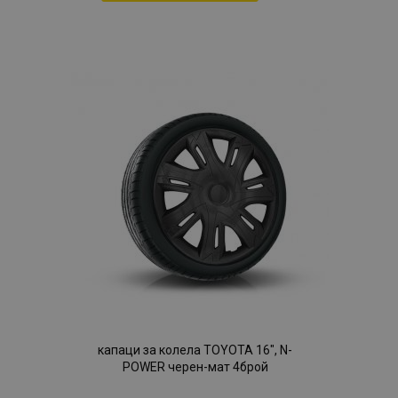
Добави
към
Списък
с
желани
продукти
капаци за колела TOYOTA 16", N-
POWER черен-мат 4брой