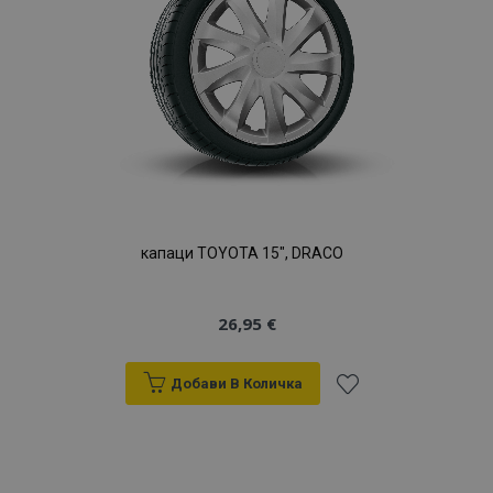
желани
продукти
капаци TOYOTA 15", DRACO
26,95 €
Добави В Количка
Добави
към