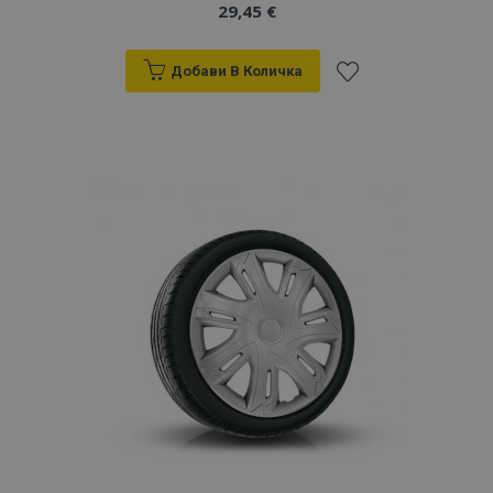
29,45 €
Добави В Количка
Добави
към
Списък
с
желани
продукти