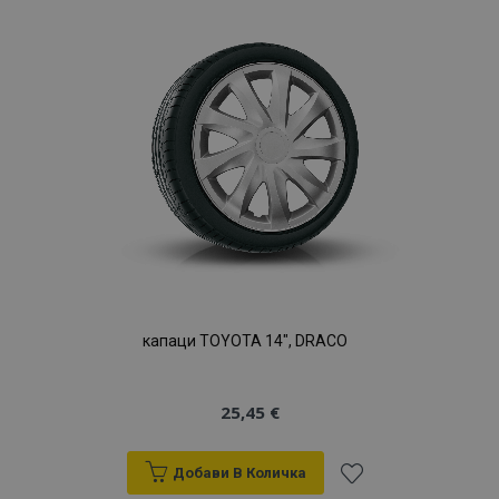
Списък
с
желани
продукти
капаци TOYOTA 14", DRACO
25,45 €
Добави В Количка