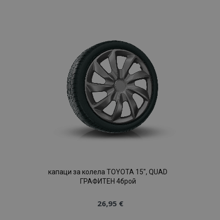
към
Списък
с
желани
продукти
X-Magento-Vary
1
Adobe Inc.
www.vtvauto.bg
капаци за колела TOYOTA 15", QUAD
ГРАФИТЕН 4брой
26,95 €