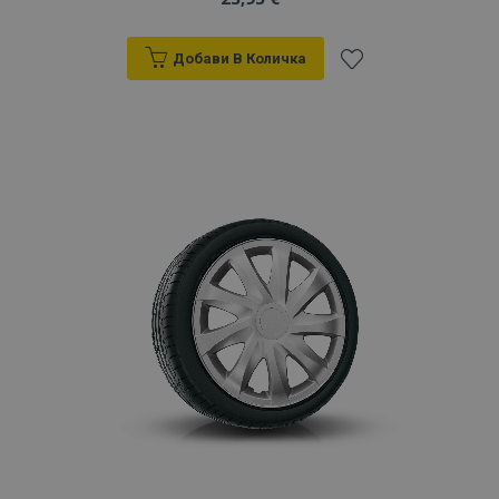
Добави В Количка
Добави
към
Списък
с
желани
продукти