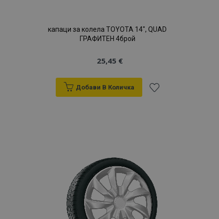
капаци за колела TOYOTA 14", QUAD
ГРАФИТЕН 4брой
25,45 €
Добави В Количка
Добави
към
Списък
с
желани
продукти