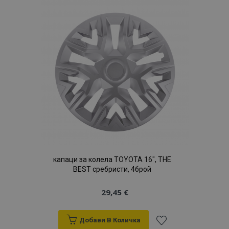
Списък
с
желани
продукти
капаци за колела TOYOTA 16", THE
BEST сребристи, 4брой
29,45 €
Добави В Количка