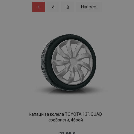
Страница
В
Страница
Страница
Страница
1
2
3
Напред
момента
четете
страница
капаци за колела TOYOTA 13", QUAD
сребристи, 4брой
23,95 €