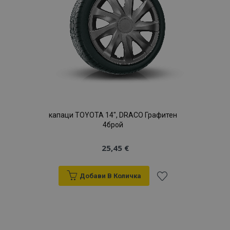
желани
продукти
капаци TOYOTA 14", DRACO Графитен
4брой
25,45 €
Добави В Количка
Добави
към