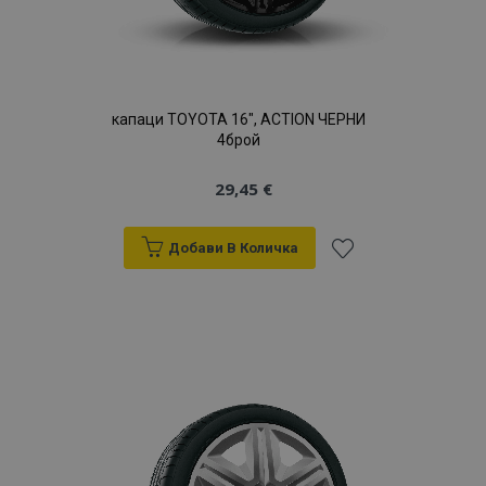
капаци TOYOTA 16", ACTION ЧЕРНИ
4брой
29,45 €
Добави В Количка
Добави
към
Списък
с
желани