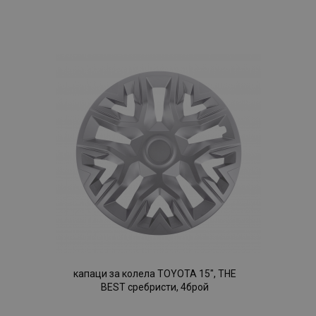
Добави
към
Списък
с
желани
продукти
капаци за колела TOYOTA 15", THE
BEST сребристи, 4брой