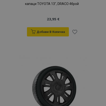
капаци TOYOTA 13", DRACO 4брой
23,95 €
Добави В Количка
Добави
към
Списък
с
желани
продукти