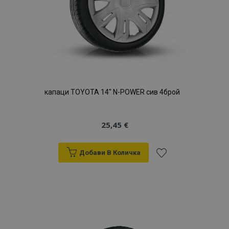
продукти
капаци TOYOTA 14" N-POWER сив 4брой
25,45 €
Добави В Количка
Добави
към
Списък