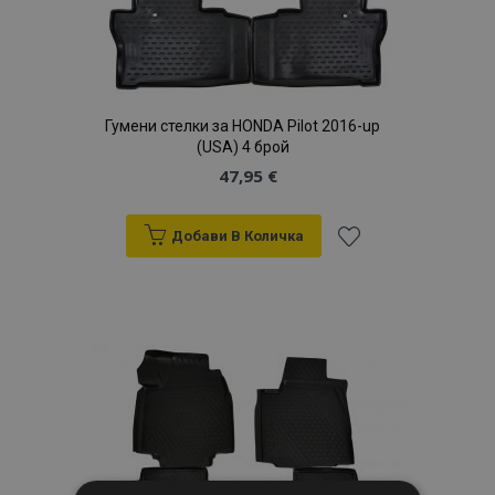
Гумени стелки за HONDA Pilot 2016-up
(USA) 4 брой
47,95 €
Добави В Количка
Добави
към
Списък
с
желани
продукти