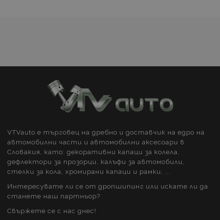
желани
продукти
Строго необходимо
Ефективност
Таргетиране
Функционалност
Строго необходимите бисквитки позволяват
основната функционалност на уебсайта, като
потребителско влизане и управление на
акаунта. Уебсайтът не може да се използва
правилно без строго необходими бисквитки.
Доставчик /
Ва
Име
Домейн
VTVauto е търговец на дребно и доставчик на едро на
PHPSESSID
PHP.net
автомобилни части и автомобилни аксесоари в
м
.vtvauto.bg
Словакия, като: декоративни капаци за колела,
дефлектори за прозорци, калъфи за автомобили,
стелки за кола, хромирани капаци и рамки, ...
Интересувате ли се от дропшипинг или искате ли да
станете наш партньор?
Свържете се с нас днес!