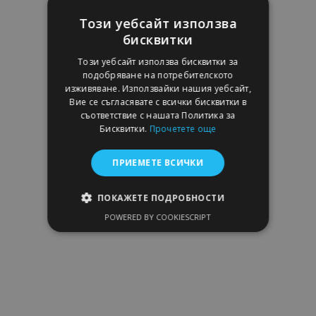
Този уебсайт използва
бисквитки
Този уебсайт използва бисквитки за
подобряване на потребителското
изживяване. Използвайки нашия уебсайт,
Вие се съгласявате с всички бисквитки в
съответствие с нашата Политика за
Бисквитки.
Прочетете още
Гумени стелки за HONDA Pilot 2008-
2012/2012-2016 4 брой
47,95 €
ПРИЕМЕТЕ ВСИЧКИ
ПОКАЖЕТЕ ПОДРОБНОСТИ
Добави В Количка
POWERED BY COOKIESCRIPT
Добави
СТРОГО НЕОБХОДИМО
към
ЕФЕКТИВНОСТ
Списък
ТАРГЕТИРАНЕ
с
ФУНКЦИОНАЛНОСТ