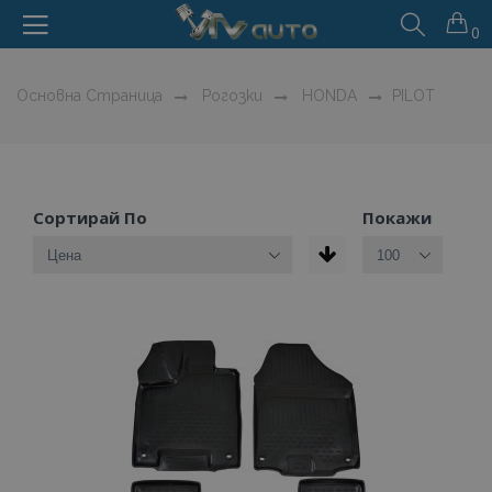
0
Основна Страница
Рогозки
HONDA
PILOT
Сортирай По
Покажи