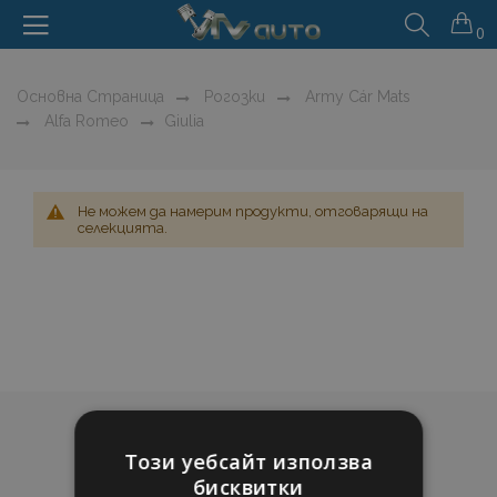
0
Основна Страница
Рогозки
Army Cár Mats
Alfa Romeo
Giulia
Не можем да намерим продукти, отговарящи на
селекцията.
Този уебсайт използва
бисквитки