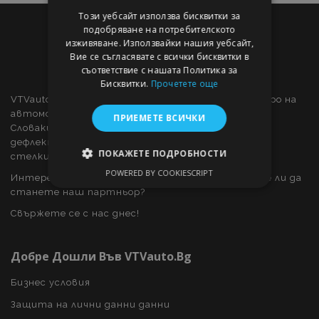
Този уебсайт използва бисквитки за
подобряване на потребителското
изживяване. Използвайки нашия уебсайт,
Вие се съгласявате с всички бисквитки в
съответствие с нашата Политика за
Бисквитки.
Прочетете още
VTVauto е търговец на дребно и доставчик на едро на
автомобилни части и автомобилни аксесоари в
ПРИЕМЕТЕ ВСИЧКИ
Словакия, като: декоративни капаци за колела,
дефлектори за прозорци, калъфи за автомобили,
ПОКАЖЕТЕ ПОДРОБНОСТИ
стелки за кола, хромирани капаци и рамки, ...
POWERED BY COOKIESCRIPT
Интересувате ли се от дропшипинг или искате ли да
СТРОГО НЕОБХОДИМО
станете наш партньор?
ЕФЕКТИВНОСТ
Свържете се с нас днес!
ТАРГЕТИРАНЕ
Добре Дошли Във VTVauto.bg
ФУНКЦИОНАЛНОСТ
Бизнес условия
Защита на лични данни данни