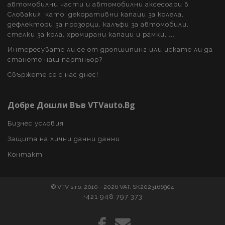
автомобилни части и автомобилни аксесоари в
Словакия, като: декоративни капаци за колела,
дефлектори за прозорци, калъфи за автомобили,
стелки за кола, хромирани капаци и рамки, ...
section_data_ids
1
Adobe Inc.
www.vtvauto.bg
Интересувате ли се от дропшипинг или искате ли да
станете наш партньор?
Свържете се с нас днес!
Добре Дошли Във VTVauto.bg
Бизнес условия
Защита на лични данни данни
mage-cache-sessid
1
Adobe Inc.
www.vtvauto.bg
Контакт
© VTV s.r.o. 2010 - 2026 VAT: SK2023166904
+421 948 797 373