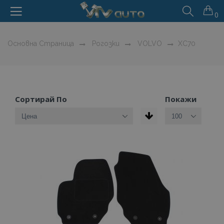
0
Основна Страница
Рогозки
VOLVO
XC70
Сортирай По
Покажи