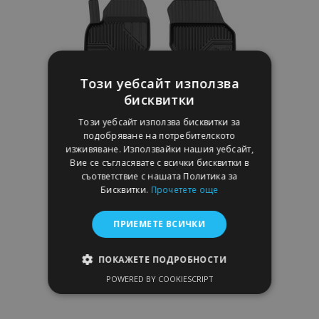
с
желани
продукти
Този уебсайт използва
бисквитки
Този уебсайт използва бисквитки за
подобряване на потребителското
изживяване. Използвайки нашия уебсайт,
Вие се съгласявате с всички бисквитки в
съответствие с нашата Политика за
Бисквитки.
Прочетете още
3D Гумени стелки No77 за VOLVO XC70 III
2014-2016 (4 бр.)
ПРИЕМЕТЕ ВСИЧКИ
46,95 €
ПОКАЖЕТЕ ПОДРОБНОСТИ
Добави В Количка
POWERED BY COOKIESCRIPT
СТРОГО НЕОБХОДИМО
Добави
ЕФЕКТИВНОСТ