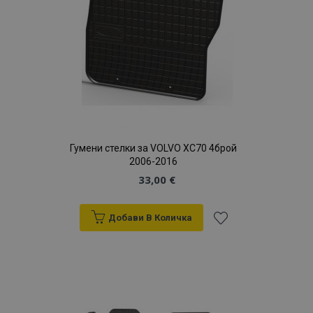
продукти
Гумени стелки за VOLVO XC70 4брой
2006-2016
33,00 €
Добави В Количка
Добави
към
Списък