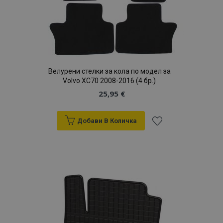
Велурени стелки за кола по модел за
Volvo XC70 2008-2016 (4 бр.)
25,95 €
Добави В Количка
Добави
към
Списък
с
желани