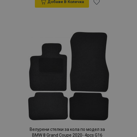
Добави В Количка
Добави
към
Списък
с
желани
продукти
Велурени стелки за кола по модел за
BMW 8 Grand Coupe 2020- 4pcs G16