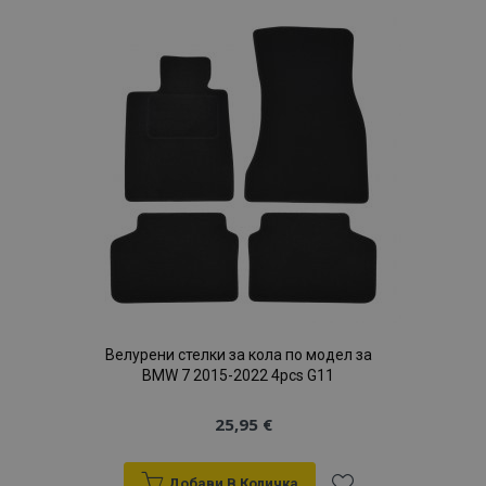
Списък
с
желани
продукти
Велурени стелки за кола по модел за
BMW 7 2015-2022 4pcs G11
25,95 €
Добави В Количка