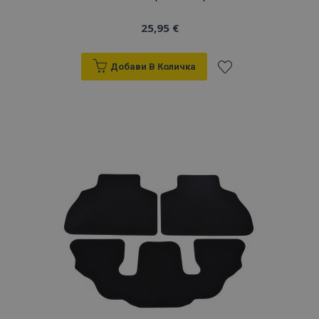
25,95 €
Добави В Количка
Добави
към
Списък
с
желани
продукти