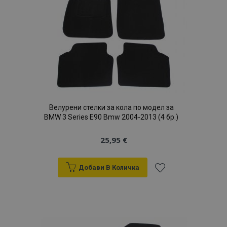
желани
продукти
Велурени стелки за кола по модел за
BMW 3 Series E90 Bmw 2004-2013 (4 бр.)
25,95 €
Добави В Количка
Добави
към
Списък