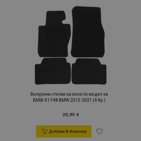
Списък
с
желани
продукти
X-Magento-Vary
1
Adobe Inc.
www.vtvauto.bg
Велурени стелки за кола по модел за
BMW X1 F48 BMW 2015-2021 (4 бр.)
25,95 €
Добави В Количка