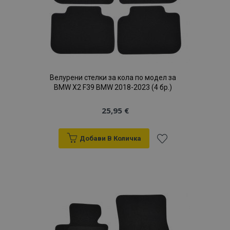
Велурени стелки за кола по модел за
BMW X2 F39 BMW 2018-2023 (4 бр.)
25,95 €
Добави В Количка
Добави
към
Списък
с