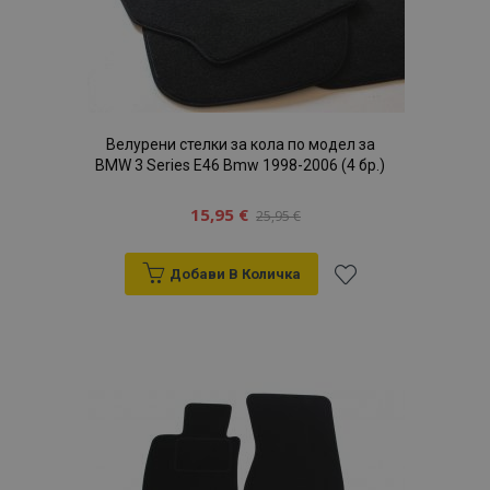
желани
продукти
Велурени стелки за кола по модел за
BMW 3 Series E46 Bmw 1998-2006 (4 бр.)
15,95 €
25,95 €
Добави В Количка
Добави
към
Списък
с
желани