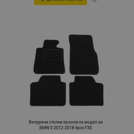
Добави
към
Списък
с
желани
продукти
Велурени стелки за кола по модел за
BMW 3 2012-2018 4pcs F30