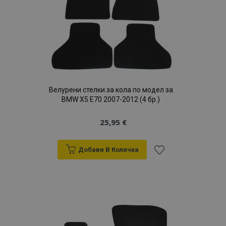
желани
продукти
Велурени стелки за кола по модел за
BMW X5 E70 2007-2012 (4 бр.)
25,95 €
Добави В Количка
Добави
към
Списък