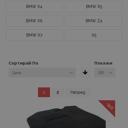
BMW X4
BMW X5
BMW X6
BMW Z4
BMW X7
X5
Сортирай По
Покажи
Страница
В
Страница
Страница
1
2
Напред
момента
четете
страница
-39%