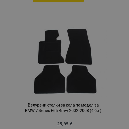
Добави
към
Списък
с
желани
продукти
Велурени стелки за кола по модел за
BMW 7 Series E65 Bmw 2002-2008 (4 бр.)
25,95 €