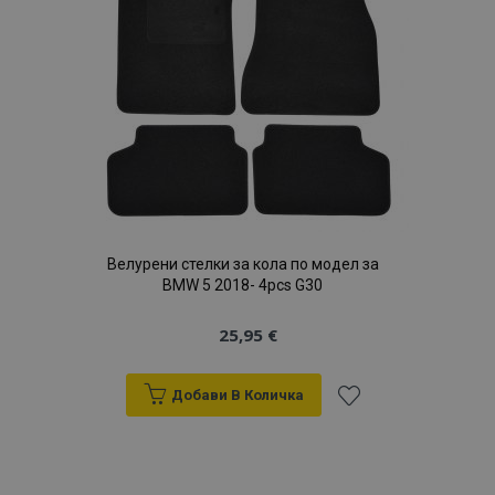
желани
продукти
Велурени стелки за кола по модел за
BMW 5 2018- 4pcs G30
25,95 €
Добави В Количка
Добави
към