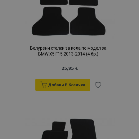
продукти
Велурени стелки за кола по модел за
BMW X5 F15 2013-2014 (4 бр.)
25,95 €
Добави В Количка
Добави
към
Списък
с