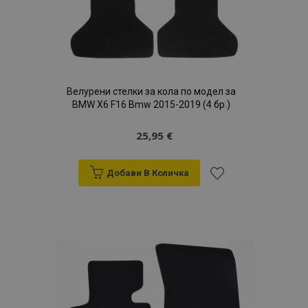
Велурени стелки за кола по модел за
BMW X6 F16 Bmw 2015-2019 (4 бр.)
25,95 €
Добави В Количка
Добави
към
Списък
с
желани