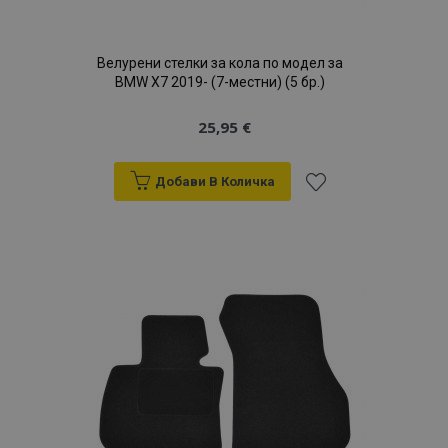
Велурени стелки за кола по модел за
BMW X7 2019- (7-местни) (5 бр.)
25,95 €
Добави В Количка
Добави
към
Списък
с
желани
продукти