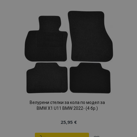
към
Списък
с
желани
продукти
Велурени стелки за кола по модел за
BMW X1 U11 BMW 2022- (4 бр.)
25,95 €