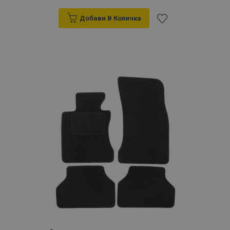
Добави В Количка
Добави
към
Списък
с
желани
продукти