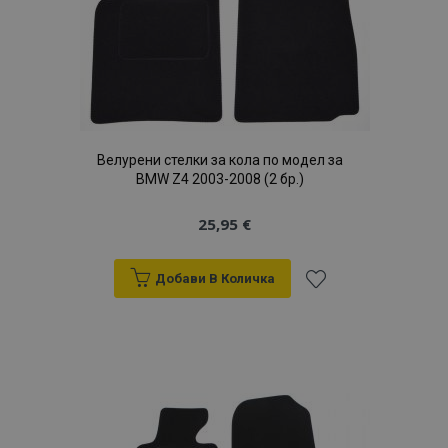
продукти
Велурени стелки за кола по модел за
BMW Z4 2003-2008 (2 бр.)
25,95 €
Добави В Количка
Добави
към
Списък
с