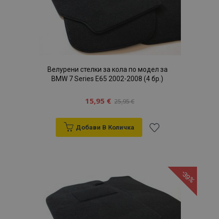
Велурени стелки за кола по модел за
BMW 7 Series E65 2002-2008 (4 бр.)
15,95 €
25,95 €
Добави В Количка
Добави
към
-39%
Списък
с