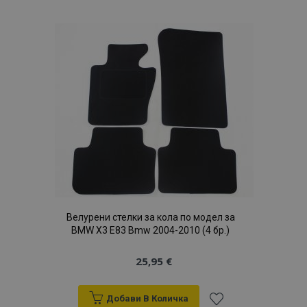
към
Списък
с
желани
продукти
Велурени стелки за кола по модел за
BMW X3 E83 Bmw 2004-2010 (4 бр.)
25,95 €
Добави В Количка