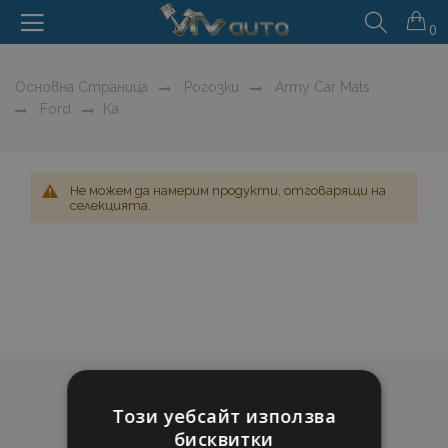
0
Основна Страница
Рогозки
Army Cár Mats
Ford
Ka
Не можем да намерим продукти, отговарящи на
селекцията.
Този уебсайт използва
бисквитки