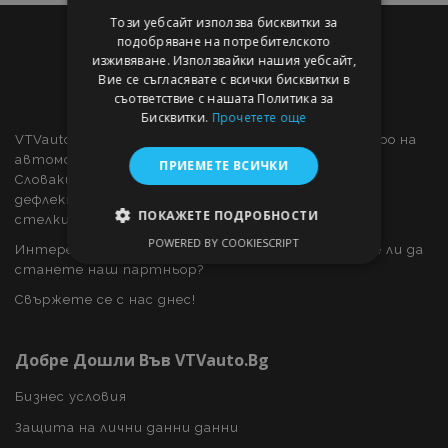
Този уебсайт използва бисквитки за
подобряване на потребителското
изживяване. Използвайки нашия уебсайт,
Вие се съгласявате с всички бисквитки в
съответствие с нашата Политика за
Бисквитки.
Прочетете още
VTVauto е търговец на дребно и доставчик на едро на
автомобилни части и автомобилни аксесоари в
ПРИЕМЕТЕ ВСИЧКИ
Словакия, като: декоративни капаци за колела,
дефлектори за прозорци, калъфи за автомобили,
ПОКАЖЕТЕ ПОДРОБНОСТИ
стелки за кола, хромирани капаци и рамки, ...
POWERED BY COOKIESCRIPT
Интересувате ли се от дропшипинг или искате ли да
СТРОГО НЕОБХОДИМО
станете наш партньор?
ЕФЕКТИВНОСТ
Свържете се с нас днес!
ТАРГЕТИРАНЕ
Добре Дошли Във VTVauto.bg
ФУНКЦИОНАЛНОСТ
Бизнес условия
Защита на лични данни данни