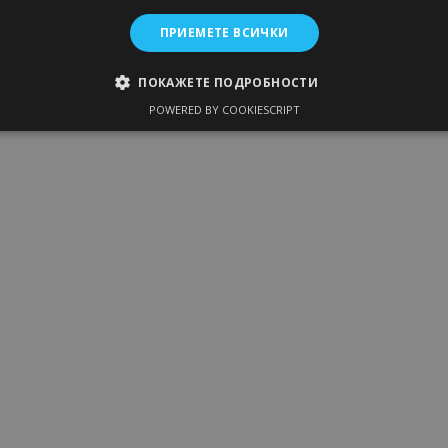
ПРИЕМЕТЕ ВСИЧКИ
ПОКАЖЕТЕ ПОДРОБНОСТИ
POWERED BY COOKIESCRIPT
ЕОБХОДИМО
ЕФЕКТИВНОСТ
ТАРГЕТИРАНЕ
ФУН
Строго необходимо
Ефективност
Таргетиране
Функционалност
витки позволяват основната функционалност на уебсайта, като потребителско 
же да се използва правилно без строго необходими бисквитки.
Доставчик /
Валиден
Описание
Домейн
до
59
Бисквитка, генерирана от приложе
PHP.net
минути
PHP. Това е идентификатор с общ
.vtvauto.bg
използван за поддържане на потр
на сесията. Обикновено това е п
число, как се използва, може да б
но добър пример е поддържането 
за потребител между страниците.