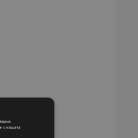
яване.
ие с нашата