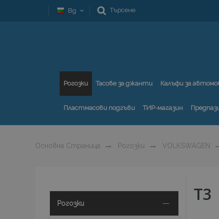
Търсене
Bg
Рогозки
Тасове за джанти
Калъфи за автомо
Пластмасови подгъви
ТИР-магазин
Предпаз
Основна Страница
Рогозки
VOLKSWAGEN
T3
Рогозки