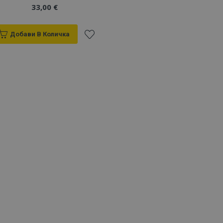
33,00 €
Добави В Количка
Добави
към
Списък
с
желани
продукти