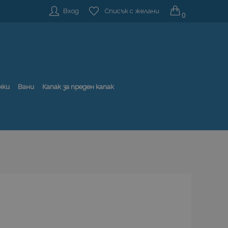
Вход
Списък с желани
0
мки
Вани
Капак за преден капак