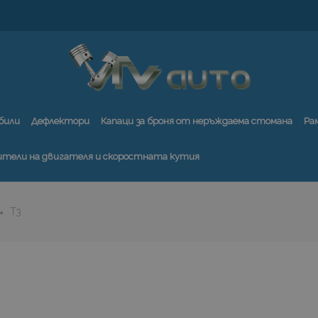
били
Дефлектори
Капаци за броня от неръждаема стомана
Ра
ители на двигателя и скоростната кутия
T3