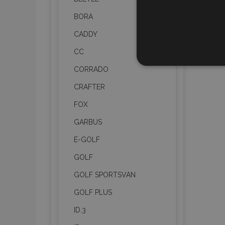
BORA
CADDY
CC
СТРОГО Н
CORRADO
CRAFTER
FOX
GARBUS
Строго необходимите биск
акаунта. Уебсайтът не мо
E-GOLF
Име
GOLF
PHPSESSID
GOLF SPORTSVAN
GOLF PLUS
ID.3