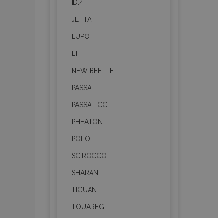
ID.4
recently_viewed_product
JETTA
recently_compared_prod
LUPO
section_data_ids
LT
NEW BEETLE
mage-cache-sessid
PASSAT
PASSAT CC
PHEATON
recently_compared_prod
POLO
mage-messages
SCIROCCO
SHARAN
X-Magento-Vary
TIGUAN
TOUAREG