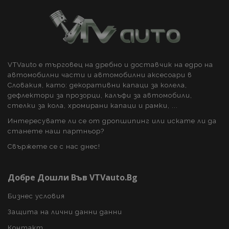
VTVauto е търговец на дребно и доставчик на едро на
автомобилни части и автомобилни аксесоари в
Словакия, като: декоративни капаци за колела,
recently_viewed_product_previous
1
Adobe Inc.
дефлектори за прозорци, калъфи за автомобили,
www.vtvauto.bg
стелки за кола, хромирани капаци и рамки, ...
Интересувате ли се от дропшипинг или искате ли да
станете наш партньор?
recently_compared_product
1
Adobe Inc.
Свържете се с нас днес!
www.vtvauto.bg
Добре Дошли Във VTVauto.bg
section_data_ids
1
Adobe Inc.
Бизнес условия
www.vtvauto.bg
Защита на лични данни данни
Контакт