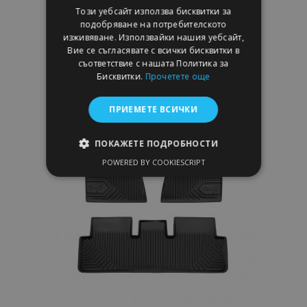
Този уебсайт използва бисквитки за
подобряване на потребителското
Добави В Количка
изживяване. Използвайки нашия уебсайт,
Вие се съгласявате с всички бисквитки в
Добави
съответствие с нашата Политика за
Бисквитки.
Прочетете още
към
ПРИЕМЕТЕ ВСИЧКИ
Списък
с
ПОКАЖЕТЕ ПОДРОБНОСТИ
POWERED BY COOKIESCRIPT
желани
СТРОГО НЕОБХОДИМО
продукти
ЕФЕКТИВНОСТ
ТАРГЕТИРАНЕ
ФУНКЦИОНАЛНОСТ