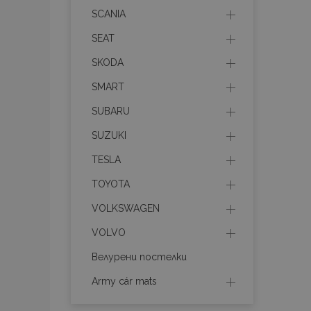
section_data_ids
SCANIA
SEAT
mage-cache-sessid
SKODA
SMART
recently_compared_prod
SUBARU
SUZUKI
mage-messages
TESLA
TOYOTA
X-Magento-Vary
VOLKSWAGEN
VOLVO
Велурени постелки
mage-translation-file-ve
Army cár mats
recently_viewed_product