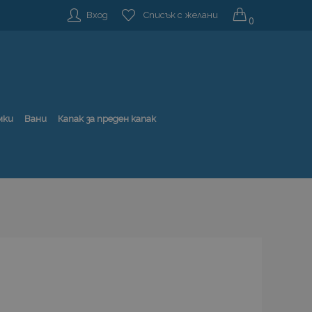
Вход
Списък с желани
0
мки
Вани
Капак за преден капак