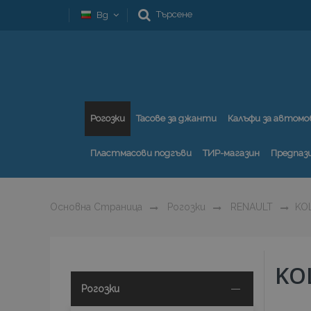
Търсене
Bg
Рогозки
Тасове за джанти
Калъфи за автомо
Пластмасови подгъви
ТИР-магазин
Предпаз
Основна Страница
Рогозки
RENAULT
KO
KO
Рогозки