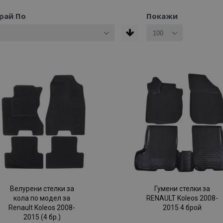
рай По
Покажи
Велурени стелки за
Гумени стелки за
кола по модел за
RENAULT Koleos 2008-
Renault Koleos 2008-
2015 4 брой
2015 (4 бр.)