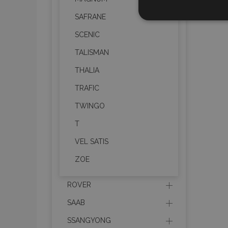
СТРОГО Н
SAFRANE
SCENIC
TALISMAN
THALIA
Строго необходимите биск
TRAFIC
акаунта. Уебсайтът не мо
TWINGO
Име
T
PHPSESSID
VEL SATIS
ZOE
recently_viewed_product
ROVER
SAAB
recently_compared_prod
SSANGYONG