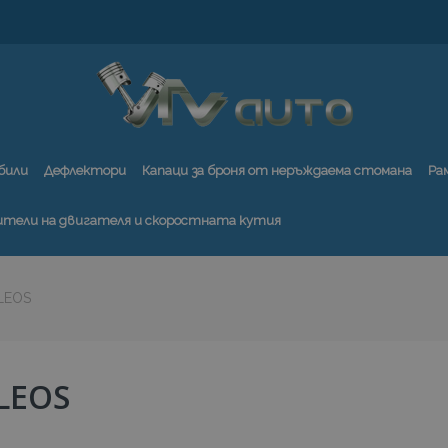
били
Дефлектори
Капаци за броня от неръждаема стомана
Ра
ители на двигателя и скоростната кутия
LEOS
LEOS