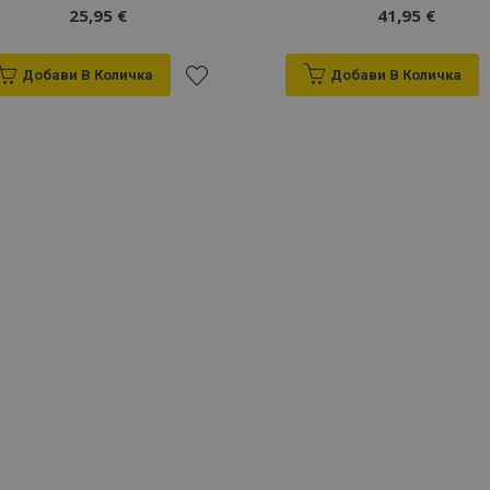
25,95 €
41,95 €
Добави В Количка
Добави В Количка
Добави
към
Списък
с
желани
продукти