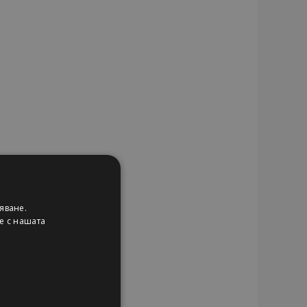
яване.
ие с нашата