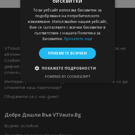
бисквитки
Този уебсайт използва бисквитки за
подобряване на потребителското
изживяване. Използвайки нашия уебсайт,
Вие се съгласявате с всички бисквитки в
съответствие с нашата Политика за
Бисквитки.
Прочетете още
VTVauto е търговец на дребно и доставчик на едро на
ПРИЕМЕТЕ ВСИЧКИ
автомобилни части и автомобилни аксесоари в
Словакия, като: декоративни капаци за колела,
дефлектори за прозорци, калъфи за автомобили,
ПОКАЖЕТЕ ПОДРОБНОСТИ
стелки за кола, хромирани капаци и рамки, ...
POWERED BY COOKIESCRIPT
СТРОГО НЕОБХОДИМО
Интересувате ли се от дропшипинг или искате ли да
станете наш партньор?
ЕФЕКТИВНОСТ
Свържете се с нас днес!
ТАРГЕТИРАНЕ
Добре Дошли Във VTVauto.bg
ФУНКЦИОНАЛНОСТ
Бизнес условия