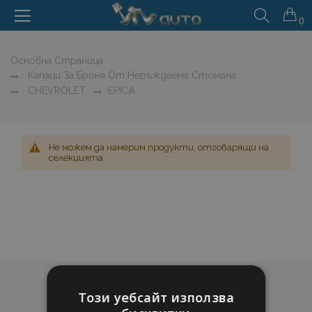
0
Основна Страница
Капаци За Броня От Неръждаема Стомана
CHEVROLET
EPICA
Не можем да намерим продукти, отговарящи на
селекцията.
Този уебсайт използва