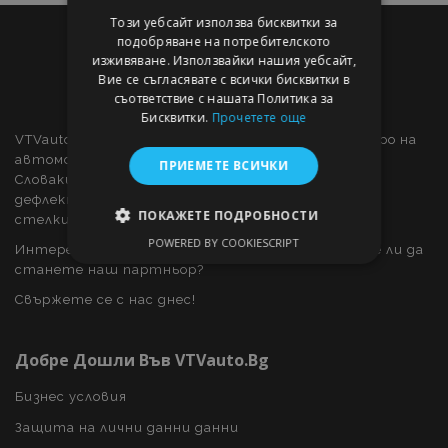
Този уебсайт използва бисквитки за
подобряване на потребителското
изживяване. Използвайки нашия уебсайт,
Вие се съгласявате с всички бисквитки в
съответствие с нашата Политика за
Бисквитки.
Прочетете още
VTVauto е търговец на дребно и доставчик на едро на
автомобилни части и автомобилни аксесоари в
ПРИЕМЕТЕ ВСИЧКИ
Словакия, като: декоративни капаци за колела,
дефлектори за прозорци, калъфи за автомобили,
ПОКАЖЕТЕ ПОДРОБНОСТИ
стелки за кола, хромирани капаци и рамки, ...
POWERED BY COOKIESCRIPT
Интересувате ли се от дропшипинг или искате ли да
СТРОГО НЕОБХОДИМО
станете наш партньор?
ЕФЕКТИВНОСТ
Свържете се с нас днес!
ТАРГЕТИРАНЕ
Добре Дошли Във VTVauto.bg
ФУНКЦИОНАЛНОСТ
Бизнес условия
Защита на лични данни данни