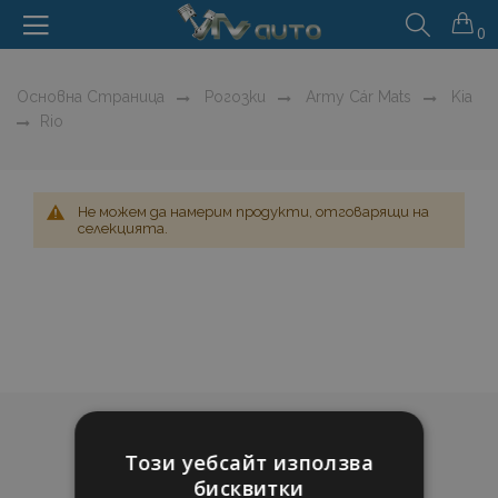
0
Основна Страница
Рогозки
Army Cár Mats
Kia
Rio
Не можем да намерим продукти, отговарящи на
селекцията.
Този уебсайт използва
бисквитки