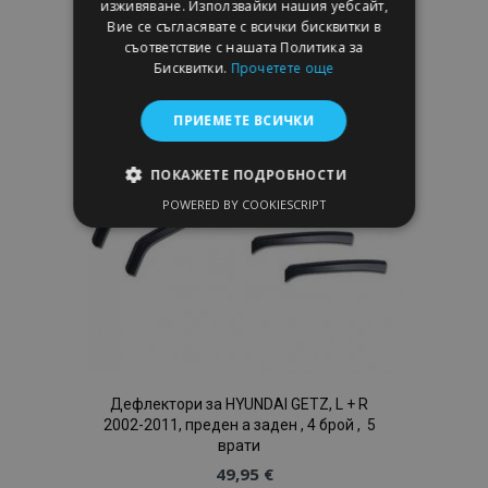
изживяване. Използвайки нашия уебсайт,
Вие се съгласявате с всички бисквитки в
към
съответствие с нашата Политика за
Бисквитки.
Прочетете още
Списък
с
ПРИЕМЕТЕ ВСИЧКИ
желани
ПОКАЖЕТЕ ПОДРОБНОСТИ
продукти
POWERED BY COOKIESCRIPT
СТРОГО НЕОБХОДИМО
ЕФЕКТИВНОСТ
ТАРГЕТИРАНЕ
ФУНКЦИОНАЛНОСТ
Дефлектори за HYUNDAI GETZ, L + R
2002-2011, преден а заден , 4 брой , 5
врати
Строго необходимо
Ефективност
49,95 €
Таргетиране
Функционалност