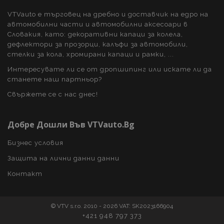
VTVauto е търговец на дребно и доставчик на едро на
автомобилни части и автомобилни аксесоари в
Словакия, като: декоративни капаци за колела,
дефлектори за прозорци, калъфи за автомобили,
стелки за кола, хромирани капаци и рамки, ...
recently_viewed_product_previous
1
Adobe Inc.
Интересувате ли се от дропшипинг или искате ли да
www.vtvauto.bg
станете наш партньор?
Свържете се с нас днес!
recently_compared_product
1
Adobe Inc.
www.vtvauto.bg
Добре Дошли Във VTVauto.bg
Бизнес условия
Защита на лични данни данни
section_data_ids
1
Adobe Inc.
www.vtvauto.bg
Контакт
© VTV s.r.o. 2010 - 2026 VAT: SK2023166904
+421 948 797 373