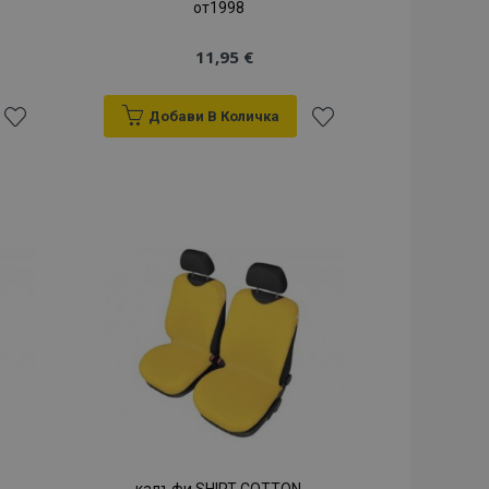
от1998
11,95 €
Добави В Количка
Добави
Добави
към
към
Списък
Списък
с
с
желани
желани
продукти
продукти