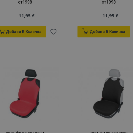
от1998
от1998
11,95 €
11,95 €
Добави В Количка
Добави В Количка
Добави
към
Списък
с
желани
продукти