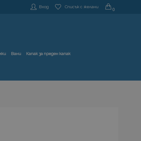
Вход
Списък с желани
0
мки
Вани
Капак за преден капак