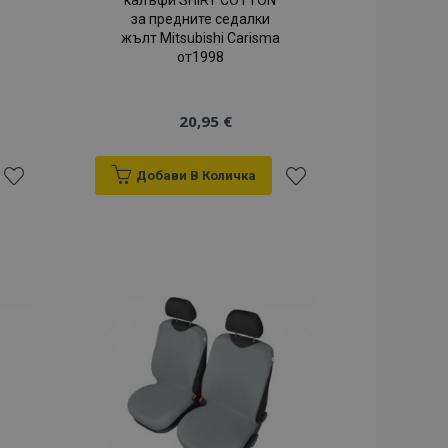
калъфи SHIRT COTTON
за предните седалки
жълт Mitsubishi Carisma
от1998
20,95 €
Добави В Количка
Добави
Добави
към
към
Списък
Списък
с
с
желани
желани
продукти
продукти