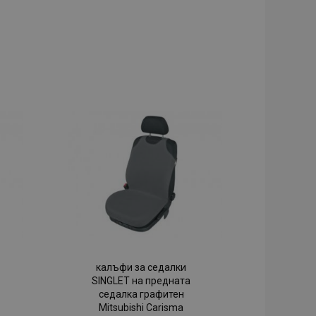
калъфи за седалки
SINGLET на предната
седалка графитен
Mitsubishi Carisma