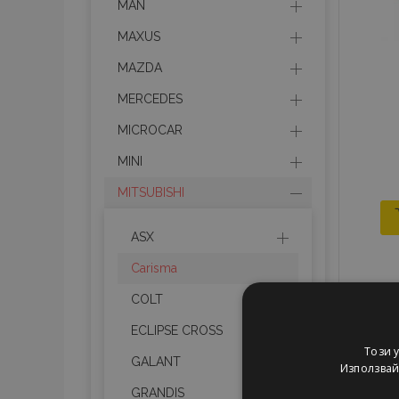
MAN
MAXUS
MAZDA
MERCEDES
MICROCAR
MINI
MITSUBISHI
ASX
Carisma
COLT
ECLIPSE CROSS
Този 
GALANT
Използвайк
GRANDIS