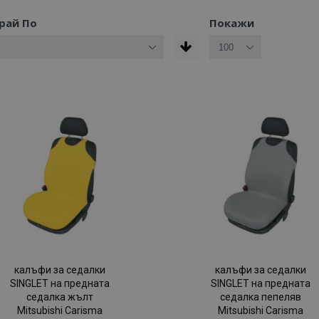
рай По
Покажи
калъфи за седалки
калъфи за седалки
SINGLET на предната
SINGLET на предната
седалка жълт
седалка пепеляв
Mitsubishi Carisma
Mitsubishi Carisma