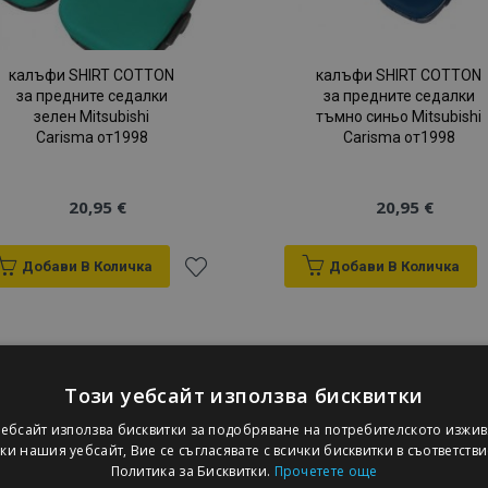
калъфи SHIRT COTTON
калъфи SHIRT COTTON
за предните седалки
за предните седалки
зелен Mitsubishi
тъмно синьо Mitsubishi
Carisma от1998
Carisma от1998
20,95 €
20,95 €
Добави В Количка
Добави В Количка
Добави
към
Списък
Този уебсайт използва бисквитки
уебсайт използва бисквитки за подобряване на потребителското изжив
с
и нашия уебсайт, Вие се съгласявате с всички бисквитки в съответств
Политика за Бисквитки.
Прочетете още
желани