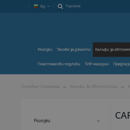
Търсене
Bg
Рогозки
Тасове за джанти
Калъфи за автомо
Пластмасови подгъви
ТИР-магазин
Предпаз
Основна Страница
Калъфи За Автомобили
M
CA
Рогозки