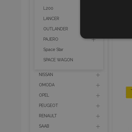
L200
LANCER
OUTLANDER
СТРОГО Н
PAJERO
Space Star
SPACE WAGON
Строго необходимите биск
NISSAN
акаунта. Уебсайтът не мо
OMODA
Име
OPEL
PHPSESSID
PEUGEOT
RENAULT
SAAB