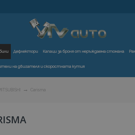
били
Дефлектори
Капаци за броня от неръждаема стомана
Ра
ители на двигателя и скоростната кутия
ITSUBISHI
Carisma
RISMA