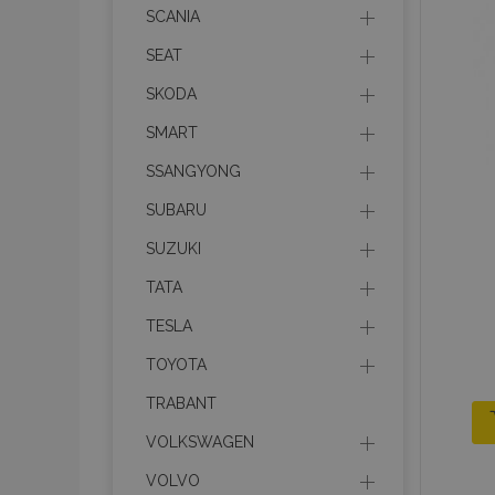
recently_viewed_product
SCANIA
SEAT
recently_compared_prod
SKODA
section_data_ids
SMART
SSANGYONG
mage-cache-sessid
SUBARU
SUZUKI
recently_compared_prod
TATA
mage-messages
TESLA
TOYOTA
TRABANT
X-Magento-Vary
VOLKSWAGEN
VOLVO