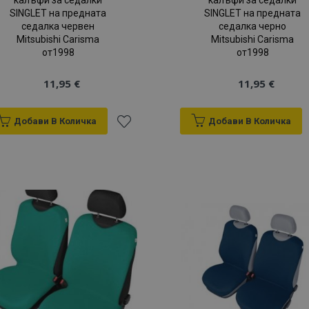
калъфи за седалки
калъфи за седалки
SINGLET на предната
SINGLET на предната
седалка червен
седалка черно
Mitsubishi Carisma
Mitsubishi Carisma
от1998
от1998
11,95 €
11,95 €
Добави В Количка
Добави В Количка
Добави
към
Списък
с
желани
продукти