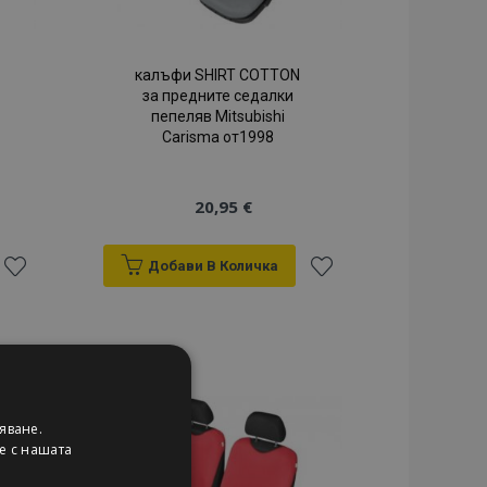
калъфи SHIRT COTTON
за предните седалки
пепеляв Mitsubishi
Carisma от1998
20,95 €
Добави В Количка
Добави
Добави
към
към
Списък
Списък
яване.
с
с
ие с нашата
желани
желани