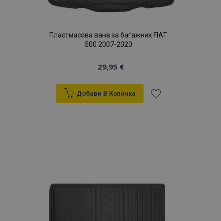
Пластмасова вана за багажник FIAT
500 2007-2020
29,95 €
Добави В Количка
Добави
към
Списък
с
желани
продукти