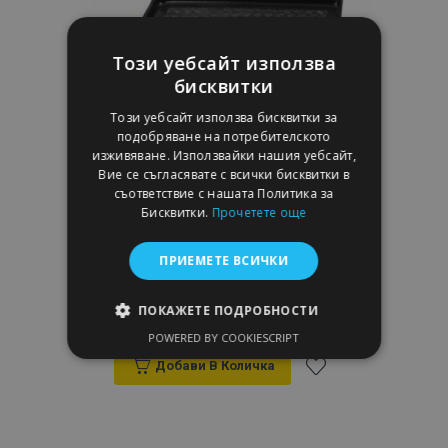
желани
продукти
Този уебсайт използва
бисквитки
Този уебсайт използва бисквитки за
подобряване на потребителското
изживяване. Използвайки нашия уебсайт,
Вие се съгласявате с всички бисквитки в
съответствие с нашата Политика за
Бисквитки.
Прочетете още
Пластмасова вана за багажник FIAT
ПРИЕМЕТЕ ВСИЧКИ
500 3/5вр. (5 врати)v. Htb 2007
29,95 €
ПОКАЖЕТЕ ПОДРОБНОСТИ
POWERED BY COOKIESCRIPT
СТРОГО НЕОБХОДИМО
Добави В Количка
ЕФЕКТИВНОСТ
Добави
ТАРГЕТИРАНЕ
към