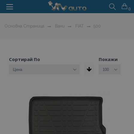
0
Основна Страница
Вани
FIAT
500
Сортирай По
Покажи