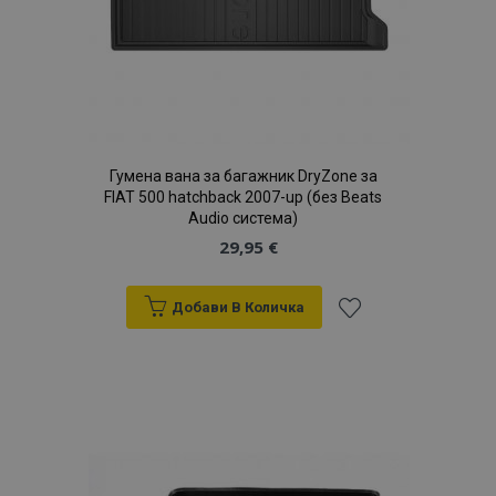
Гумена вана за багажник DryZone за
FIAT 500 hatchback 2007-up (без Beats
Audio система)
29,95 €
Добави В Количка
Добави
към
Списък
с