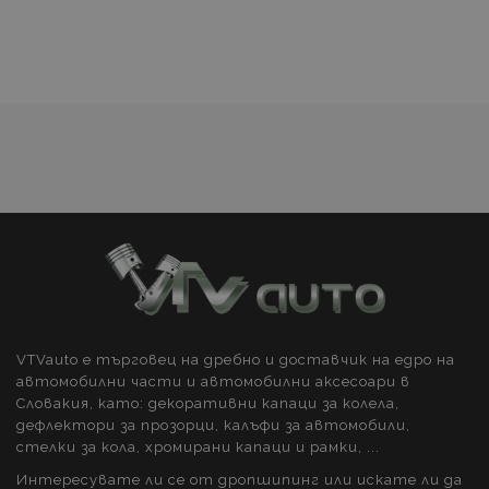
Списък
с
желани
продукти
recently_viewed_product_previous
1
Adobe Inc.
www.vtvauto.bg
VTVauto е търговец на дребно и доставчик на едро на
автомобилни части и автомобилни аксесоари в
Словакия, като: декоративни капаци за колела,
recently_compared_product
1
Adobe Inc.
дефлектори за прозорци, калъфи за автомобили,
www.vtvauto.bg
стелки за кола, хромирани капаци и рамки, ...
Интересувате ли се от дропшипинг или искате ли да