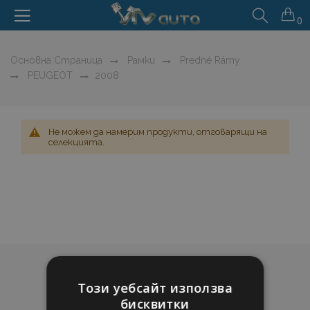
0
Основна Страница
Рамки
Predné Rámy
PEUGEOT
2008
Не можем да намерим продукти, отговарящи на
селекцията.
Този уебсайт използва
бисквитки