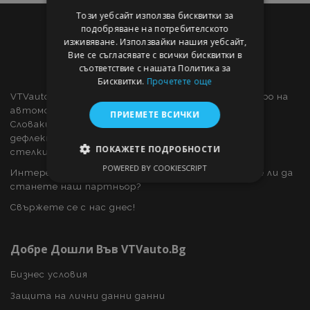
Този уебсайт използва бисквитки за
подобряване на потребителското
изживяване. Използвайки нашия уебсайт,
Вие се съгласявате с всички бисквитки в
съответствие с нашата Политика за
Бисквитки.
Прочетете още
VTVauto е търговец на дребно и доставчик на едро на
автомобилни части и автомобилни аксесоари в
ПРИЕМЕТЕ ВСИЧКИ
Словакия, като: декоративни капаци за колела,
дефлектори за прозорци, калъфи за автомобили,
ПОКАЖЕТЕ ПОДРОБНОСТИ
стелки за кола, хромирани капаци и рамки, ...
POWERED BY COOKIESCRIPT
Интересувате ли се от дропшипинг или искате ли да
СТРОГО НЕОБХОДИМО
станете наш партньор?
ЕФЕКТИВНОСТ
Свържете се с нас днес!
ТАРГЕТИРАНЕ
Добре Дошли Във VTVauto.bg
ФУНКЦИОНАЛНОСТ
Бизнес условия
Защита на лични данни данни