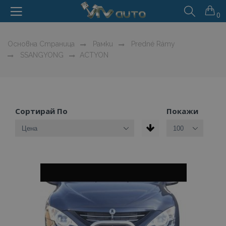
0
Основна Страница
Рамки
Predné Rámy
SSANGYONG
ACTYON
Сортирай По
Покажи