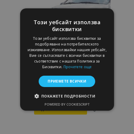
с
желани
Този уебсайт използва
продукти
бисквитки
Този уебсайт използва бисквитки за
подобряване на потребителското
изживяване. Използвайки нашия уебсайт,
Вие се съгласявате с всички бисквитки в
съответствие с нашата Политика за
Бисквитки.
Прочетете още
Предни протектори за Misutonida,
ПРИЕМЕТЕ ВСИЧКИ
SSANGYONG Actyon (2006-)
439,00 €
ПОКАЖЕТЕ ПОДРОБНОСТИ
POWERED BY COOKIESCRIPT
СТРОГО НЕОБХОДИМО
Добави В Количка
Добави
ЕФЕКТИВНОСТ
към
ТАРГЕТИРАНЕ