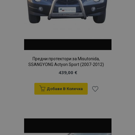
Предни протектори за Misutonida,
SSANGYONG Actyon Sport (2007-2012)
439,00 €
Добави В Количка
Добави
към
Списък